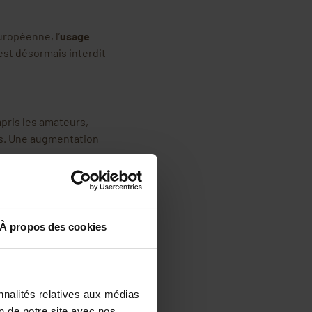
ropéenne, l’
usage
est désormais interdit
mpris les amateurs,
us. Une augmentation
s de formation et
nsibiliser ces grands
ion et de les initier à
À propos des cookies
 du mal à répondre aux
nnalités relatives aux médias
on de notre site avec nos