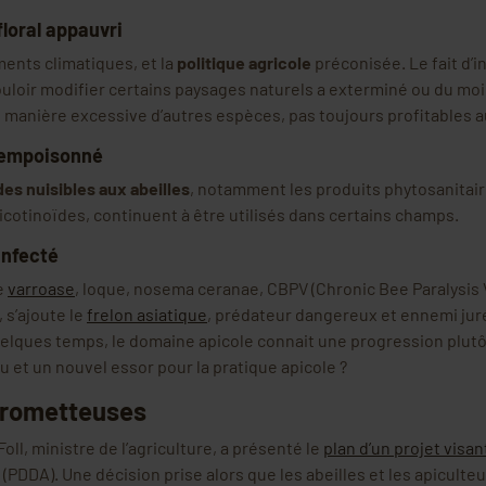
loral appauvri
ents climatiques, et la
politique agricole
préconisée. Le fait d’in
uloir modifier certains paysages naturels a exterminé ou du moi
e manière excessive d’autres espèces, pas toujours profitables a
 empoisonné
des nuisibles aux abeilles
, notamment les produits phytosanitair
icotinoïdes, continuent à être utilisés dans certains champs.
infecté
e
varroase
, loque, nosema ceranae, CBPV (Chronic Bee Paralysis V
s’ajoute le
frelon asiatique
, prédateur dangereux et ennemi juré
lques temps, le domaine apicole connait une progression plut
 et un nouvel essor pour la pratique apicole ?
prometteuses
ll, ministre de l’agriculture, a présenté le
plan d’un projet visa
(PDDA). Une décision prise alors que les abeilles et les apiculte