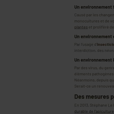
Un environnement f
Causé par les changem
monocultures et de vo
plantes
et proliféré d
Un environnement
Par l’usage d’
insectici
interdiction, des néon
Un environnement 
Par des virus, du genr
éléments pathogènes, 
Néanmoins, depuis que
Serait-ce un renouveau
Des mesures 
En 2013, Stéphane Le Fo
durable de l’apiculture