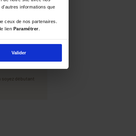
 d'autres informations que
uillaume Lombard
,
ue ceux de nos partenaires.
sur Apiculture.net.
le lien
Paramétrer
.
ux abeilles depuis
ris le flambeau en
Valider
xpertise et le
t héritage et de
s soyez débutant