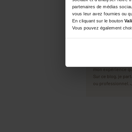
À propos de
partenaires de médias sociaux
vous leur avez fournies ou qu'
Cet article a été 
En cliquant sur le bouton
Val
je suis le dirigean
Vous pouvez également choisi
Apiculteur passion
1929.
Tout a commencé av
1976 avant d'ouvrir
meilleur matériel. P
mon expérience quo
Sur ce blog, je pa
ou professionnel. J