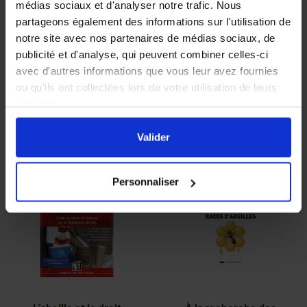
médias sociaux et d'analyser notre trafic. Nous
partageons également des informations sur l'utilisation de
notre site avec nos partenaires de médias sociaux, de
publicité et d'analyse, qui peuvent combiner celles-ci
avec d'autres informations que vous leur avez fournies
ou qu'ils ont collectées lors de votre utilisation de leurs
services.
En cliquant sur le bouton
Valider
vous acceptez
Produits associés
l'ensemble des cookies de notre site ainsi que ceux de
Valider
nos partenaires. Vous pouvez également choisir les
catégories de cookies que vous acceptez en cliquant sur
Personnaliser
le lien
Paramétrer
.