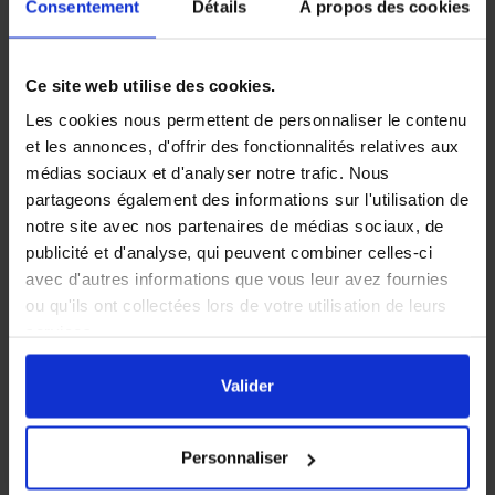
Consentement
Détails
À propos des cookies
Ce site web utilise des cookies.
Les cookies nous permettent de personnaliser le contenu
et les annonces, d'offrir des fonctionnalités relatives aux
médias sociaux et d'analyser notre trafic. Nous
partageons également des informations sur l'utilisation de
notre site avec nos partenaires de médias sociaux, de
publicité et d'analyse, qui peuvent combiner celles-ci
avec d'autres informations que vous leur avez fournies
ou qu'ils ont collectées lors de votre utilisation de leurs
services.
En cliquant sur le bouton
Valider
vous acceptez
l'ensemble des cookies de notre site ainsi que ceux de
Valider
nos partenaires. Vous pouvez également choisir les
catégories de cookies que vous acceptez en cliquant sur
Personnaliser
le lien
Paramétrer
.