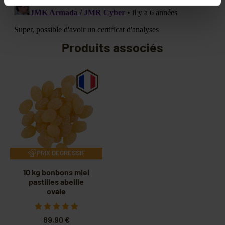
Produits associés
PRIX DEGRESSIF
10 kg bonbons miel
pastilles abeille
ovale
89,90 €