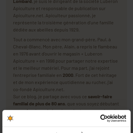
Lombard
, je suis le dirigeant de la société Luberon
Apiculture et responsable de publication sur
Apiculture.net. Apiculteur passionné, je
représente la troisième génération d'une famille
dédiée aux abeilles depuis 1929.
Tout a commencé avec mon grand-père, Paul, à
Cheval-Blanc. Mon père, Alain, a repris le flambeau
en 1976 avant d'ouvrir le magasin « Luberon
Apiculture » en 1998 pour partager notre expertise
et le meilleur matériel. Pour ma part, j'ai rejoint
l'entreprise familiale en
2000
. Fort de cet héritage
et de mon expérience quotidienne au rucher, j'ai
co-fondé Apiculture.net.
Sur ce blog, je partage avec vous ce
savoir-faire
familial de plus de 80 ans
, que vous soyez débutant
ou professionnel. Je sais ce dont vous avez besoin,
car je le vis au quotidien.