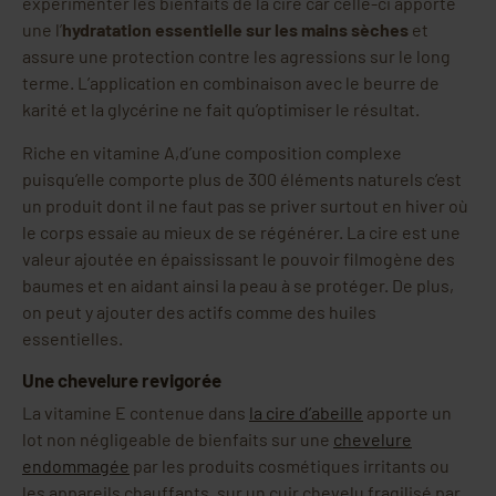
expérimenter les bienfaits de la cire car celle-ci apporte
une l’
hydratation essentielle sur les mains sèches
et
assure une protection contre les agressions sur le long
terme. L’application en combinaison avec le beurre de
karité et la glycérine ne fait qu’optimiser le résultat.
Riche en vitamine A,d’une composition complexe
puisqu’elle comporte plus de 300 éléments naturels c’est
un produit dont il ne faut pas se priver surtout en hiver où
le corps essaie au mieux de se régénérer. La cire est une
valeur ajoutée en épaississant le pouvoir filmogène des
baumes et en aidant ainsi la peau à se protéger. De plus,
on peut y ajouter des actifs comme des huiles
essentielles.
Une chevelure revigorée
La vitamine E contenue dans
la cire d’abeille
apporte un
lot non négligeable de bienfaits
sur une
chevelure
endommagée
par les produits cosmétiques irritants ou
les appareils chauffants, sur un cuir chevelu fragilisé par