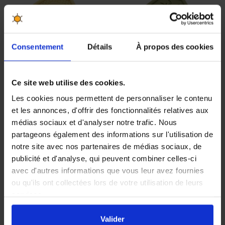
Consentement
Détails
À propos des cookies
Savon hexagonal au
Savon hexagonal à
Ce site web utilise des cookies.
miel 100g
l'huile d'olive 100g
Les cookies nous permettent de personnaliser le contenu
et les annonces, d'offrir des fonctionnalités relatives aux
médias sociaux et d'analyser notre trafic. Nous
1,80 €
1,80 €
partageons également des informations sur l'utilisation de
notre site avec nos partenaires de médias sociaux, de
publicité et d'analyse, qui peuvent combiner celles-ci
avec d'autres informations que vous leur avez fournies
BIO
ou qu'ils ont collectées lors de votre utilisation de leurs
services.
En cliquant sur le bouton
Valider
vous acceptez
l'ensemble des cookies de notre site ainsi que ceux de
Valider