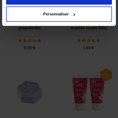
nos partenaires. Vous pouvez également choisir les
catégories de cookies que vous acceptez en cliquant sur
Personnaliser
le lien
Paramétrer
.
Baume à lèvres à la
Savon hexagonal à
propolis Bio
la gelée royale 100g
6,30 €
1,80 €
-15%