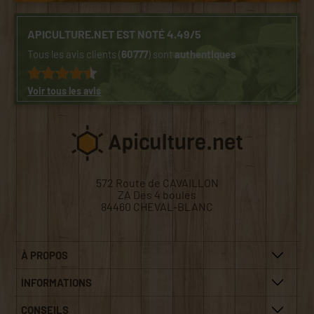
APICULTURE.NET EST NOTÉ 4.49/5
Tous les avis clients (
60777
) sont
authentiques
Voir tous les avis
572 Route de CAVAILLON
ZA Des 4 boules
84460 CHEVAL-BLANC
À PROPOS
INFORMATIONS
CONSEILS