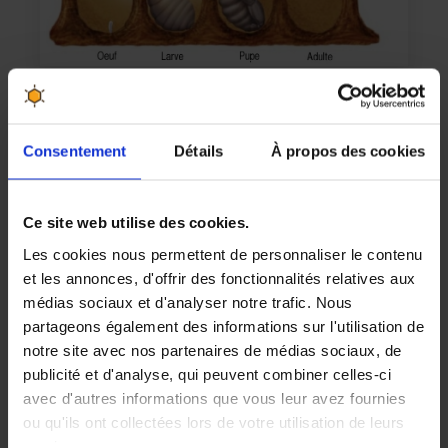
La vie de la ruche
Le cycle de vie des abeilles
Consentement
Détails
À propos des cookies
Des faux-bourdons qui fécondent la reine, nourris par les
ouvrières. Toute une hiérarchie. Mais comment en arriver là ?
Cet article vous explique le cycle de vie des abeilles.
Ce site web utilise des cookies.
LIRE LA SUITE
Les cookies nous permettent de personnaliser le contenu
et les annonces, d'offrir des fonctionnalités relatives aux
médias sociaux et d'analyser notre trafic. Nous
partageons également des informations sur l'utilisation de
notre site avec nos partenaires de médias sociaux, de
publicité et d'analyse, qui peuvent combiner celles-ci
avec d'autres informations que vous leur avez fournies
ou qu'ils ont collectées lors de votre utilisation de leurs
services.