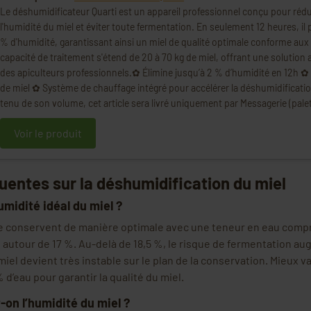
Le déshumidificateur Quarti est un appareil professionnel conçu pour réd
l'humidité du miel et éviter toute fermentation. En seulement 12 heures, il 
% d'humidité, garantissant ainsi un miel de qualité optimale conforme aux
capacité de traitement s'étend de 20 à 70 kg de miel, offrant une solution
des apiculteurs professionnels.✿ Élimine jusqu’à 2 % d’humidité en 12h ✿ 
de miel ✿ Système de chauffage intégré pour accélérer la déshumidificati
tenu de son volume, cet article sera livré uniquement par Messagerie (palett
Voir le produit
uentes sur la déshumidification du miel
umidité idéal du miel ?
se conservent de manière optimale avec une teneur en eau compri
autour de 17 %. Au-delà de 18,5 %, le risque de fermentation a
iel devient très instable sur le plan de la conservation. Mieux v
% d’eau pour garantir la qualité du miel.
n l’humidité du miel ?