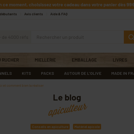
n ce moment, choisissez votre cadeau dans votre panier dès 99€
 débutants
Avis clients
Aide & FAQ
+ de 4000 réfs
U RUCHER
MIELLERIE
EMBALLAGE
LIVRES
NNELS
KITS
PACKS
AUTOUR DE L’OLIVE
MADE IN F
i et comment bien la réaliser
Le blog
apiculteur
Conseils en apiculture
Matériel apicole