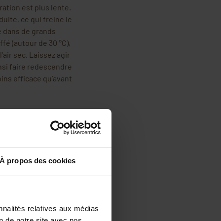
ration est plus lente.
uite, ce qui freine le
e dans de grands
fé (autour de 30 °C),
air sec. Laissez agir
nsi faire redescendre
ins efficace qu’avant
ire l’excès d’humidité
.
ent l'humidité du miel
À propos des cookies
% d'humidité
 ou des récipients de
ontrôler la
nnalités relatives aux médias
ue l’air reste
on de notre site avec nos