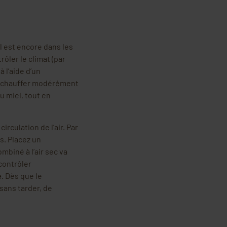
il est encore dans les
ôler le climat (par
 l’aide d’un
nt chauffer modérément
du miel, tout en
irculation de l’air. Par
s. Placez un
ombiné à l’air sec va
contrôler
e
. Dès que le
 sans tarder, de