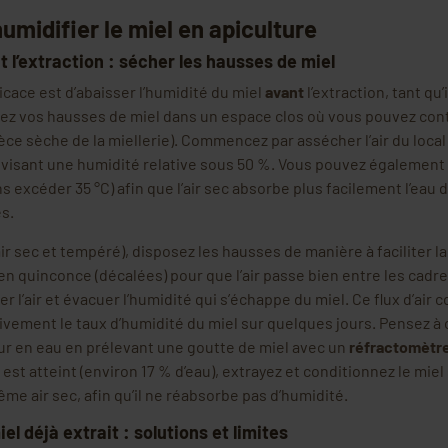
idifier le miel en apiculture
 l’extraction : sécher les hausses de miel
icace est d’abaisser l’humidité du miel
avant
l’extraction, tant qu’
cez vos hausses de miel dans un espace clos où vous pouvez contr
ce sèche de la miellerie). Commencez par assécher l’air du local à
 visant une humidité relative sous 50 %. Vous pouvez égaleme
ns excéder 35 °C) afin que l’air sec absorbe plus facilement l’eau 
s.
air sec et tempéré), disposez les hausses de manière à faciliter la c
n quinconce (décalées) pour que l’air passe bien entre les cadre
r l’air et évacuer l’humidité qui s’échappe du miel. Ce flux d’air c
ivement le taux d’humidité du miel sur quelques jours. Pensez à 
ur en eau en prélevant une goutte de miel avec un
réfractomètr
st atteint (environ 17 % d’eau), extrayez et conditionnez le miel
e air sec, afin qu’il ne réabsorbe pas d’humidité.
l déjà extrait : solutions et limites