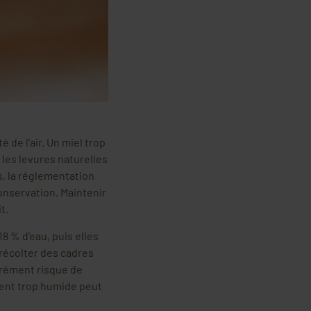
té de l’air. Un miel trop
, les levures naturelles
s, la réglementation
onservation. Maintenir
t.
18 % d’eau, puis elles
 récolter des cadres
urément risque de
ment trop humide peut