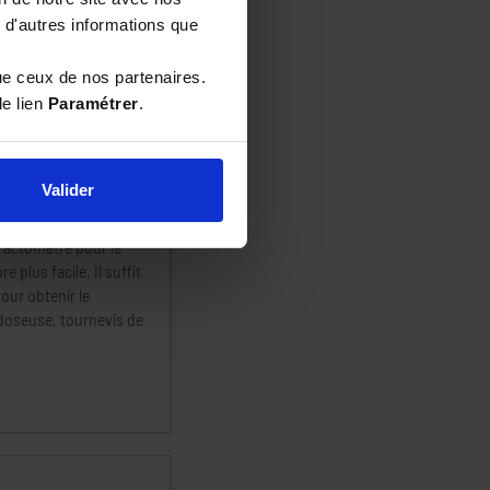
 d'autres informations que
au du miel avant et
obtenir le pourcentage
ue ceux de nos partenaires.
le lien
Paramétrer
.
e miel à sécher.
enir un air sec et
Valider
fractomètre pour le
 plus facile. Il suffit
our obtenir le
 doseuse, tournevis de