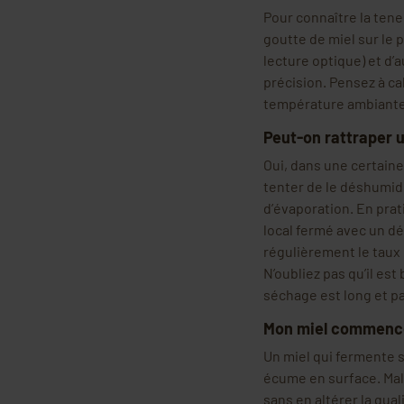
Pour connaître la teneu
goutte de miel sur le p
lecture optique) et d
précision. Pensez à ca
température ambiante (
Peut-on rattraper u
Oui, dans une certaine
tenter de le déshumidi
d’évaporation. En prat
local fermé avec un dé
régulièrement le taux 
N’oubliez pas qu’il est
séchage est long et pa
Mon miel commence 
Un miel qui fermente s
écume en surface. Mal
sans en altérer la qua