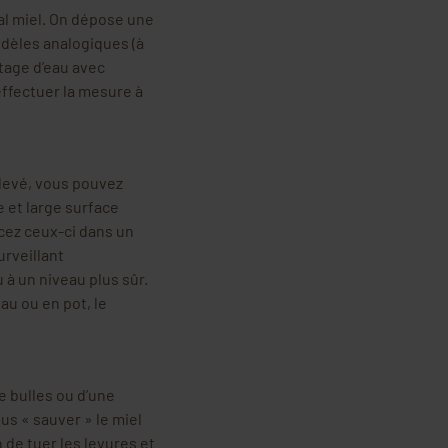
l miel. On dépose une
modèles analogiques (à
tage d’eau avec
effectuer la mesure à
élevé, vous pouvez
e et large surface
acez ceux-ci dans un
urveillant
 à un niveau plus sûr.
eau ou en pot, le
e bulles ou d’une
s « sauver » le miel
 de tuer les levures et