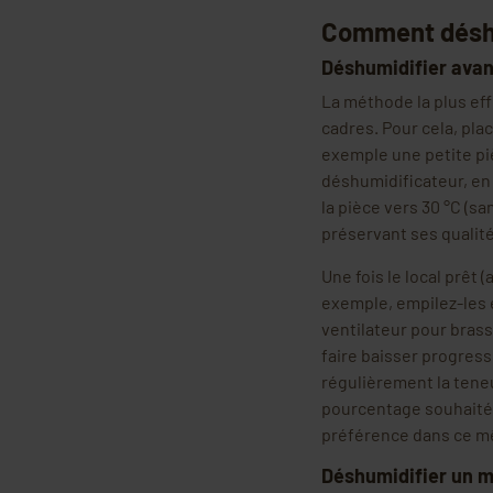
Comment déshum
Déshumidifier avant
La méthode la plus eff
cadres. Pour cela, pla
exemple une petite piè
déshumidificateur, en
la pièce vers 30 °C (sa
préservant ses qualité
Une fois le local prêt (
exemple, empilez-les e
ventilateur pour brasse
faire baisser progress
régulièrement la tene
pourcentage souhaité e
préférence dans ce mêm
Déshumidifier un mie