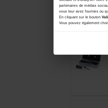
suffisamment sec
partenaires de médias sociaux
Réfractomètre à
vous leur avez fournies ou qu'
après déshumidif
En cliquant sur le bouton
Val
d’eau et confirme
Vous pouvez également choisi
Local de séchag
L’important est q
stable autour du