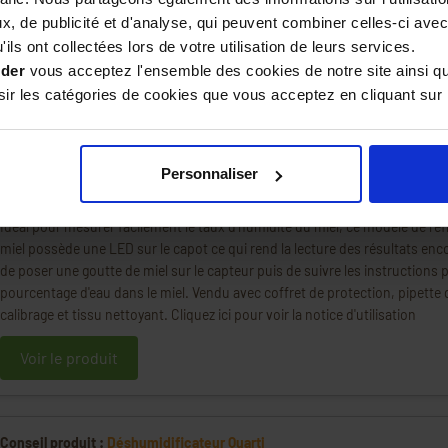
 (et tiède) pendant le séchage.
, de publicité et d'analyse, qui peuvent combiner celles-ci avec
 miel
: Indispensable pour mesurer avec précision la teneur en e
ils ont collectées lors de votre utilisation de leurs services.
ication. Quelques gouttes de miel suffisent sur le prisme pour 
ider
vous acceptez l'ensemble des cookies de notre site ainsi q
r que le miel a atteint un niveau sûr.
r les catégories de cookies que vous acceptez en cliquant sur 
e fermé
: Une pièce isolée, une armoire ou un caisson où placer l
ue cet espace soit à l’abri de l’humidité extérieure, afin de maint
 miel.
Personnaliser
Conseil produit :
Réfractomètre LED spécial miel
Idéal pour mesurer facilement le taux d'humidité du miel, ce modèle de ré
miel possède une LED sur le capot ce qui rend la lecture des résultats encore
de poser une goutte de miel sur le capteur puis de suivre les instructions p
pourcentage d'eau dans le miel. Vendu avec coffret de protection, pipette
calibrage et tissu nettoyant. Cliquez ici pour voir la notice d'utilisation
Voir le produit
Conseil produit :
Déshumidificateur Quarti