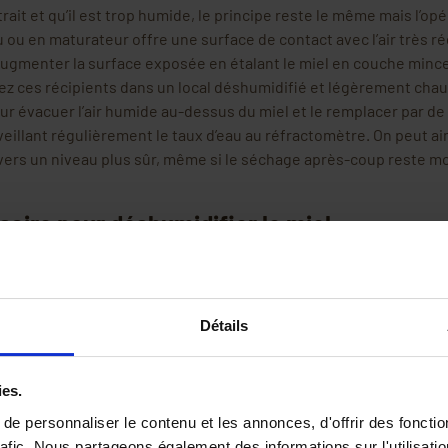
xtrait et qu’il est trop humide, le principe reste le même mais l’opé
 ou en maturateur offre une surface de contact avec l’air très réd
 augmenter la surface exposée en étalant le miel en couche minc
ez ces récipients dans un local déshumidifié et légèrement chauf
r évacuer l’air humide au-dessus du miel et le remplacer par de l’
eillant régulièrement le taux d’eau au réfractomètre. On peut ai
vers un niveau plus sûr, même si le séchage après-coup reste mo
saire pour déshumidifier le miel
r d’air
: Appareil indispensable pour assécher l’air du local. Il ret
et crée des conditions idéales pour l’évaporation de l’eau du miel
ur de miel
: appareil professionnel conçu pour
réduire efficacem
Détails
fermentation. En seulement 12 heures, il peut éliminer jusqu'à 2 
il simple permettant de faire circuler l’air sec autour des cadres
e accélère le séchage en emportant la vapeur d’eau loin du miel.
ies.
ètre
: Instrument combinant thermomètre et hygromètre, pour c
e personnaliser le contenu et les annonces, d'offrir des fonctio
humidité de la pièce en un coup d’œil. Cela permet de s’assurer q
rafic. Nous partageons également des informations sur l'utilisati