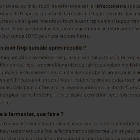
r en eau du miel, l’outil de référence est le
réfractomètre
spécia
risme de l’appareil, puis on lit le résultat indiqué. Il existe des 
’autres numériques, mais tous fournissent rapidement le pourcen
librer l’instrument selon les recommandations du fabricant et à 
autour de 20 °C) pour une lecture fiable.
n miel trop humide après récolte ?
 mesure. Si votre miel extrait présente un taux d’humidité trop 
fier en recréant les conditions idéales : air sec, chaleur modéré
ique, étalez le miel en fine couche dans des bacs larges, puis pl
shumidificateur et un ventilateur. Patientez quelques jours en s
d’eau. Cela peut suffire à faire redescendre un miel de 20 % d’eau
 bien plus facile de sécher le miel avant extraction : une fois en s
rtiel.
à fermenter, que faire ?
e reconnaît à son odeur d’alcool ou de vinaigre et à l’apparition d
heureusement, une fois la fermentation démarrée, on ne peut plu
lité. Vous pouvez chauffer doucement le miel (pasteurisation) afin