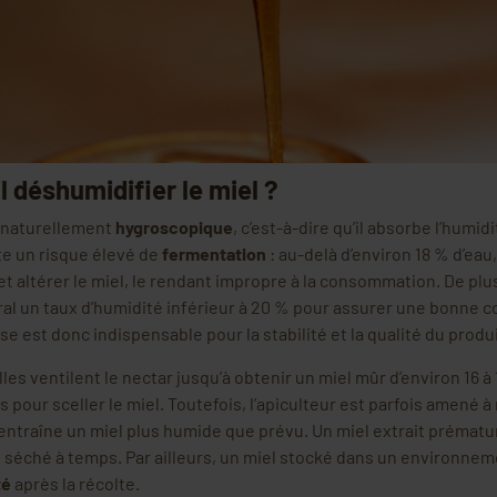
l déshumidifier le miel ?
t naturellement
hygroscopique
, c’est-à-dire qu’il absorbe l’humidi
e un risque élevé de
fermentation
: au-delà d’environ 18 % d’eau
et altérer le miel, le rendant impropre à la consommation. De plu
al un taux d’humidité inférieur à 20 % pour assurer une bonne c
e est donc indispensable pour la stabilité et la qualité du produi
lles ventilent le nectar jusqu’à obtenir un miel mûr d’environ 16 à 
 pour sceller le miel. Toutefois, l’apiculteur est parfois amené à
 entraîne un miel plus humide que prévu. Un miel extrait prémat
as séché à temps. Par ailleurs, un miel stocké dans un environne
té
après la récolte.