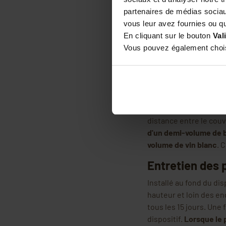
partenaires de médias sociaux
Pas besoin d'être un 
vous leur avez fournies ou qu'
bricolage devraient su
En cliquant sur le bouton
Val
d'un petit couvercle e
Vous pouvez également choisi
Retournez-le puis enfo
de la bouteille découp
Cela vous permettra d'
corps, ce qui permettr
haut du dispositif. Pas
distance entre le couve
d'un demi-volume de b
volume de vin blanc
. 
Entretien des 
Installé au fond du dis
hauteur et loin des en
tous les 15 jours. Une 
dispositif.
Lorsque le 