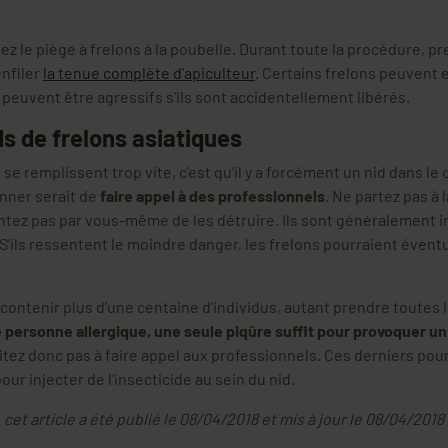
z le piège à frelons à la poubelle. Durant toute la procédure, pr
enfiler
la tenue complète d'apiculteur
. Certains frelons peuvent 
ls peuvent être agressifs s'ils sont accidentellement libérés.
ds de frelons asiatiques
 se remplissent trop vite, c'est qu'il y a forcément un nid dans le 
onner serait de
faire appel à des professionnels
. Ne partez pas à
entez pas par vous-même de les détruire. Ils sont généralement i
s. S'ils ressentent le moindre danger, les frelons pourraient éven
ontenir plus d'une centaine d'individus, autant prendre toutes 
 personne allergique, une seule piqûre suffit pour provoquer u
itez donc pas à faire appel aux professionnels. Ces derniers pour
ur injecter de l'insecticide au sein du nid.
cet article a été publié le 08/04/2018 et mis à jour le 08/04/2018