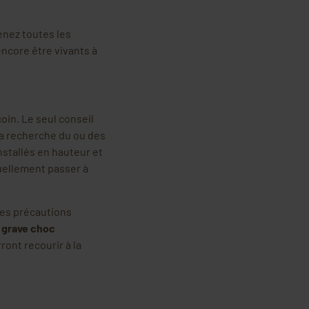
enez toutes les
encore être vivants à
coin. Le seul conseil
 la recherche du ou des
nstallés en hauteur et
tuellement passer à
les précautions
n grave choc
ront recourir à la