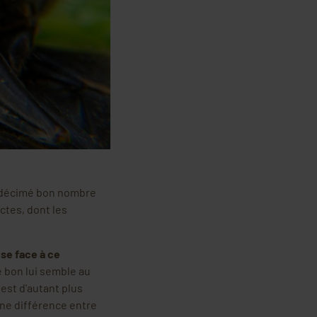
a décimé bon nombre
ectes, dont les
se face à ce
e bon lui semble au
 est d'autant plus
cune différence entre