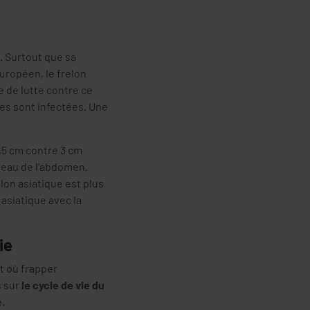
. Surtout que sa
uropéen, le frelon
e de lutte contre ce
les sont infectées. Une
,5 cm contre 3 cm
veau de l'abdomen.
lon asiatique est plus
asiatique avec la
ie
t où frapper
s sur
le cycle de vie du
e.