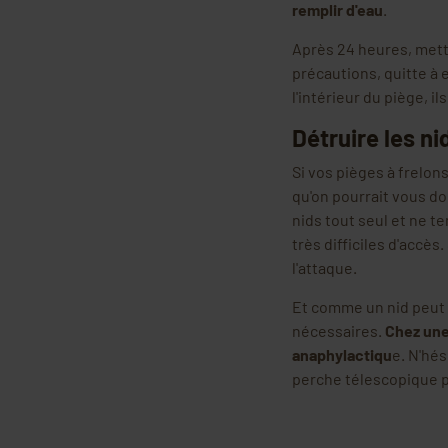
remplir d'eau
.
Après 24 heures, mette
précautions, quitte à 
l'intérieur du piège, i
Détruire les ni
Si vos pièges à frelons
qu'on pourrait vous d
nids tout seul et ne t
très difficiles d'accè
l'attaque.
Et comme un nid peut c
nécessaires.
Chez une
anaphylactiqu
e. N'hés
perche télescopique po