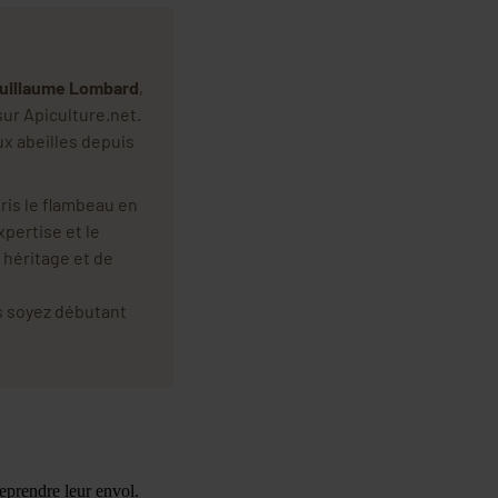
uillaume Lombard
,
sur Apiculture.net.
ux abeilles depuis
ris le flambeau en
xpertise et le
t héritage et de
s soyez débutant