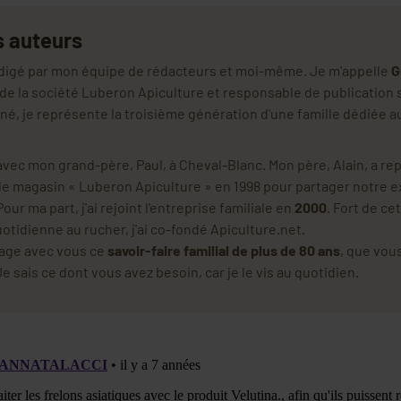
s auteurs
rédigé par mon équipe de rédacteurs et moi-même. Je m'appelle
G
t de la société Luberon Apiculture et responsable de publication 
né, je représente la troisième génération d'une famille dédiée a
ec mon grand-père, Paul, à Cheval-Blanc. Mon père, Alain, a rep
 le magasin « Luberon Apiculture » en 1998 pour partager notre e
our ma part, j'ai rejoint l'entreprise familiale en
2000
. Fort de ce
tidienne au rucher, j'ai co-fondé Apiculture.net.
rtage avec vous ce
savoir-faire familial de plus de 80 ans
, que vou
e sais ce dont vous avez besoin, car je le vis au quotidien.