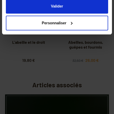
l'ensemble des cookies de notre site ainsi que ceux de
Valider
nos partenaires. Vous pouvez également choisir les
catégories de cookies que vous acceptez en cliquant sur
Personnaliser
le lien
Paramétrer
.
L’abeille et le droit
Abeilles, bourdons,
guêpes et fourmis
19,80 €
26,00 €
32,50 €
Articles associés