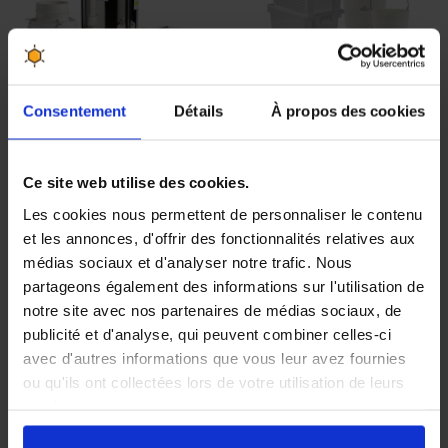
Consentement
Détails
À propos des cookies
Kit Miellerie
Kit Miellerie
Apiculteur Plus
Débutant
(extracteur 9 1/2
Ce site web utilise des cookies.
cadres)
Les cookies nous permettent de personnaliser le contenu
et les annonces, d'offrir des fonctionnalités relatives aux
109,90 €
142,40 €
596,70 €
702,00 €
médias sociaux et d'analyser notre trafic. Nous
partageons également des informations sur l'utilisation de
notre site avec nos partenaires de médias sociaux, de
publicité et d'analyse, qui peuvent combiner celles-ci
avec d'autres informations que vous leur avez fournies
TOP
VENTES
ou qu'ils ont collectées lors de votre utilisation de leurs
services.
En cliquant sur le bouton
Valider
vous acceptez