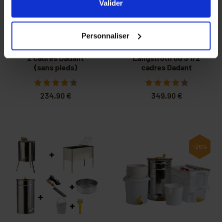
l'ensemble des cookies de notre site ainsi que ceux de
Valider
nos partenaires. Vous pouvez également choisir les
catégories de cookies que vous acceptez en cliquant sur
Personnaliser
le lien
Paramétrer
.
Extracteur 4 1/2 ou
Extracteur 3 cadres
2 cadres Dadant
Langstroth ou 3 1/2
(sans pieds)
cadres Dadant
234,90 €
349,90 €
-20%