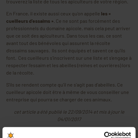
trouverez la liste de tous les apiculteurs de votre région.
En France, il existe aussi ceux qu’on appelle
les «
cueilleurs d’essaims »
. Ce ne sont pas forcément des
professionnels du domaine apicole, mais cela peut arriver
que ce soit des apiculteurs. Dans tous les cas, ce sont
avant tout des bénévoles qui assurent la récolte
d’essaims sauvages. Ils sont équipés et savent ce qu’ils
font. Ces cueilleurs s’inscrivent sur une liste et s’engage à
respecter l’essaim et les abeilles (reines et ouvrières) lors
de la récolte.
S’ils se rendent compte qu’il ne s’agit pas d’abeilles. Ce
cueilleur apicole doit être à même de vous conseiller une
entreprise qui pourra se charger de ces animaux.
cet article a été publié le 22/09/2014 et mis à jour le
04/01/2017