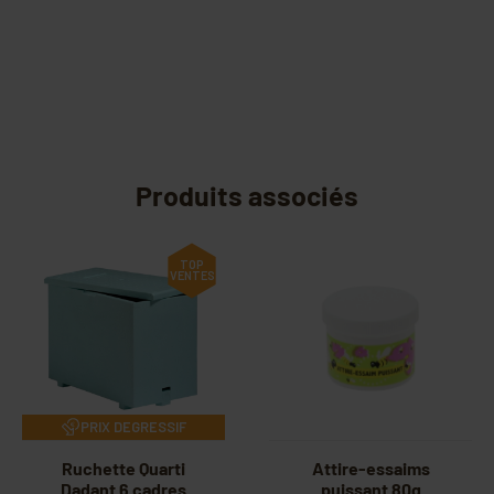
Produits associés
TOP
VENTES
PRIX DEGRESSIF
Ruchette Quarti
Attire-essaims
Dadant 6 cadres
puissant 80g