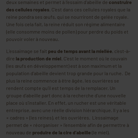
deux semaines et permet à l’essaim d’abeille de
construire
des cellules royales
. C’est dans ces cellules royales que la
reine pondra ses œufs, qui se nourriront de gelée royale.
Une fois cela fait, la reine réduit son régime alimentaire
(elle consomme moins de pollen) pour perdre du poids et
pouvoir voler à nouveau.
L’essaimage se fait
peu de temps avant la miellée
, c’est-à-
dire
la production de miel
. C’est le moment où le couvain
(les œufs en développement) est à son maximum et la
population d’abeille devient trop grande pour la ruche. De
plus la reine commence à être âgée, les ouvrières se
rendent compte qu’il est temps de la remplacer. Un
groupe d’abeille part donc à la recherche d’une nouvelle
place où s’installer. En effet, un rucher est une véritable
entreprise, avec une réelle division hiérarchique. Il y a les
« cadres » (les reines), et les ouvrières. L’essaimage
permet de « réorganiser » l’ensemble afin de permettre à
nouveau de
produire de la cire d’abeille
(le miel).