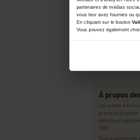
En vous promenant ent
partenaires de médias sociaux
grande qualité.
vous leur avez fournies ou qu'
La Nouvelle-Zéland
En cliquant sur le bouton
Val
En partant vers la No
Vous pouvez également choisi
et partager avec eux 
Une visite qui vous pe
Zélande et du patrimoi
bouillante, les fameus
À propos de
Cet article a été 
je suis le dirigean
Apiculteur passion
1929.
Tout a commencé av