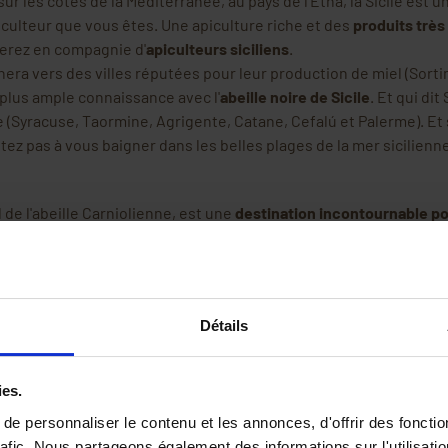
sur les côtes de la Méditerranée, au pays de l'Etna, la Sicile est 
iculteur que vous êtes. Une apiculture riche et des
produits très
erez en compagnie d'
apiculteurs siciliens
.
ra vers des villes réputées pour leur production de miel (Sortino
 plus ample connaissance avec l'
abeille noire de Sicile
. Et qui dit
e (Syracuse, Taormine, Agrigente, Catane, Cefalú et Palerme). Et 
tez pas à vous baigner dans les belles plages de la mer sicilienn
 de l'abeille Carniolienne, est une
destination incontournable po
pays, cette pratique est une tradition séculaire qui a énormément
êtes.
ison si les abeilles y trouvent leur paradis. L'apiculture est non
i un mode de vie.
Les apithérapeutes
modernes transforment les
Détails
ies.
ulement le pays natal de Dracula, mais c'est aussi un autre pay
e personnaliser le contenu et les annonces, d'offrir des fonctio
bien longtemps
. Les médecins la prescrivent pour leurs patients
rafic. Nous partageons également des informations sur l'utilisati