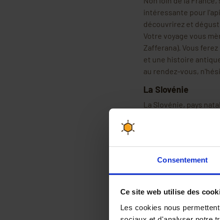
Non loin de la France, 
intéressante pour l'ap
découvrirez et dégust
Votre voyage vous mène
Zafferana). Vous ferez
et une histoire antiqu
au rendez-vous, n'hési
La Slovénie
La Slovénie, pays natal
d'apiculture
. Dans ce 
l'apiculteur que vous 
Et ce n'est pas sans ra
profession, mais auss
Consentement
d'aérosols.
La Roumanie
Ce site web utilise des cook
La Roumanie est non se
Les cookies nous permettent d
l'apithérapie depuis 
sociaux et d'analyser notre t