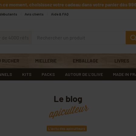
n ce moment, choisissez votre cadeau dans votre panier dès 99€
 débutants
Avis clients
Aide & FAQ
+ de 4000 réfs
U RUCHER
MIELLERIE
EMBALLAGE
LIVRES
NNELS
KITS
PACKS
AUTOUR DE L’OLIVE
MADE IN F
Le blog
apiculteur
L'actu des apiculteurs