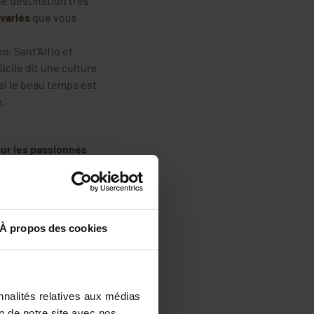
une destination très
 variés
que vous
, Sant'Alfio et
 Sicile dit une culture
si le beau temps est
e.
ur les passionnés
 de choses à offrir à
 seulement une
 ruches en sources
À propos des cookies
s
où se pratique
nnalités relatives aux médias
 et pour eux-mêmes.
on de notre site avec nos