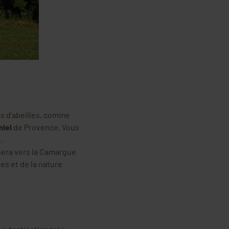
us d'abeilles, comme
miel
de Provence. Vous
.
ènera vers la Camargue
es et de la nature