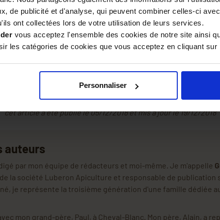
re les ruchers, vous découvrirez une diversité remarquable de p
, de publicité et d'analyse, qui peuvent combiner celles-ci avec
ils ont collectées lors de votre utilisation de leurs services.
e
ider
vous acceptez l'ensemble des cookies de notre site ainsi q
uvelle-Zélande, mettez le cap sur Manula, pour rencontrer
les api
r les catégories de cookies que vous acceptez en cliquant sur 
expériences et projets
.
rmettra de joindre l'utile à l'agréable en profitant des beaux pay
ne culturel unique des Maoris. Arrêtez-vous au lac de Rotorua e
Personnaliser
es grottes de Waitomo, les chaînes des Alpes du Sud ...
cet article a été publié le 05/12/2018 et mis à jour le 19/12/2018
s auteurs
rédigé par mon équipe de rédacteurs et moi-même. Je m'appelle
G
t de la société Luberon Apiculture et responsable de publication 
né, je représente la troisième génération d'une famille dédiée a
ec mon grand-père, Paul, à Cheval-Blanc. Mon père, Alain, a rep