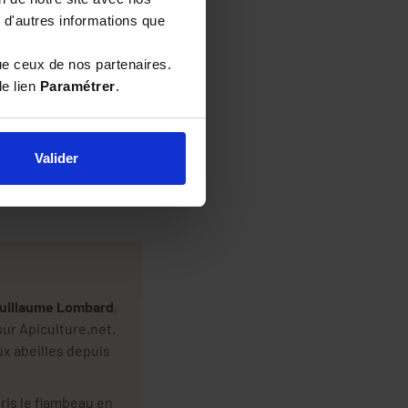
roduits d'abeilles, de
 d'autres informations que
ue ceux de nos partenaires.
culteurs de la région
le lien
Paramétrer
.
sages de la Nouvelle-
t admirez sa boue
Valider
uillaume Lombard
,
sur Apiculture.net.
ux abeilles depuis
ris le flambeau en