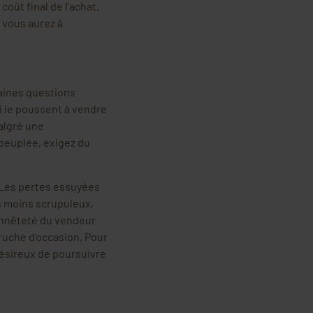
oût final de l’achat.
e vous aurez à
taines questions
i le poussent à vendre
algré une
peuplée, exigez du
 Les pertes essuyées
es moins scrupuleux,
honnêteté du vendeur
ruche d’occasion. Pour
 désireux de poursuivre