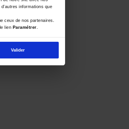
 d'autres informations que
ris le flambeau en
xpertise et le
ue ceux de nos partenaires.
t héritage et de
le lien
Paramétrer
.
s soyez débutant
Valider