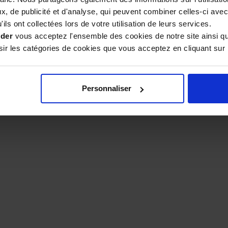
, de publicité et d'analyse, qui peuvent combiner celles-ci avec
ec mon grand-père, Paul, à Cheval-Blanc. Mon père, Alain, a rep
ils ont collectées lors de votre utilisation de leurs services.
 le magasin « Luberon Apiculture » en 1998 pour partager notre e
ider
vous acceptez l'ensemble des cookies de notre site ainsi q
our ma part, j'ai rejoint l'entreprise familiale en
2000
. Fort de ce
r les catégories de cookies que vous acceptez en cliquant sur 
tidienne au rucher, j'ai co-fondé Apiculture.net.
rtage avec vous ce
savoir-faire familial de plus de 80 ans
, que vou
e sais ce dont vous avez besoin, car je le vis au quotidien.
Personnaliser