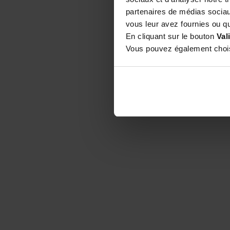
partenaires de médias sociaux
Tout a commencé av
vous leur avez fournies ou qu'
1976 avant d'ouvrir
En cliquant sur le bouton
Val
meilleur matériel. P
Vous pouvez également choisi
mon expérience quo
Sur ce blog, je pa
ou professionnel. J