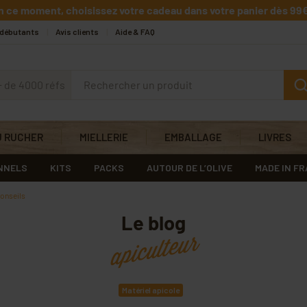
n ce moment, choisissez votre cadeau dans votre panier dès 99€
 débutants
Avis clients
Aide & FAQ
+ de 4000 réfs
U RUCHER
MIELLERIE
EMBALLAGE
LIVRES
NNELS
KITS
PACKS
AUTOUR DE L’OLIVE
MADE IN F
conseils
Le blog
apiculteur
Matériel apicole