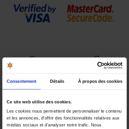
Les meilleurs produits aux
30 jours pour changer
meilleurs prix
d'avis, satisfait ou
Consentement
Détails
À propos des cookies
remboursé
Ce site web utilise des cookies.
Des professionnels vous
Gagnez des points de
Les cookies nous permettent de personnaliser le contenu
conseillent au 04 90 06 39
fidélité à chaque
91
commande passée
et les annonces, d'offrir des fonctionnalités relatives aux
médias sociaux et d'analyser notre trafic. Nous