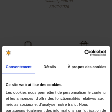
valable jusqu'au
29/12/2029
Les meilleurs produits aux
30 jours pour changer
meilleurs prix
d'avis, satisfait ou
remboursé
Consentement
Détails
À propos des cookies
Des professionnels vous
Gagnez des points de
Ce site web utilise des cookies.
conseillent au 04 90 06 39
fidélité à chaque
Les cookies nous permettent de personnaliser le contenu
91
commande passée
et les annonces, d'offrir des fonctionnalités relatives aux
médias sociaux et d'analyser notre trafic. Nous
partageons également des informations sur l'utilisation de