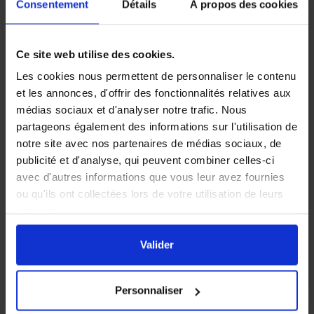
Consentement
Détails
À propos des cookies
Ce site web utilise des cookies.
Les cookies nous permettent de personnaliser le contenu
et les annonces, d'offrir des fonctionnalités relatives aux
médias sociaux et d'analyser notre trafic. Nous
partageons également des informations sur l'utilisation de
notre site avec nos partenaires de médias sociaux, de
publicité et d'analyse, qui peuvent combiner celles-ci
avec d'autres informations que vous leur avez fournies
ou qu'ils ont collectées lors de votre utilisation de leurs
Une question ?
services.
Notre service client sera ravi de vous conseiller par
En cliquant sur le bouton
Valider
vous acceptez
téléphone au 04 90 06 16 91 tous les jours (sauf samedi
l'ensemble des cookies de notre site ainsi que ceux de
Valider
et dimanche) de 8h30 à 12h00 et de 13h30 à 17h30.
nos partenaires. Vous pouvez également choisir les
Contactez-nous également via notre formulaire dédié,
catégories de cookies que vous acceptez en cliquant sur
nous nous ferons un plaisir de vous répondre dans les
Personnaliser
le lien
Paramétrer
.
plus brefs délais.