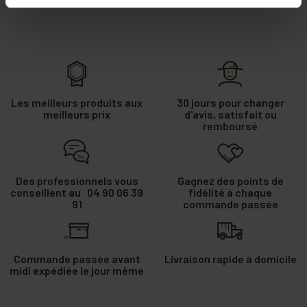
Les meilleurs produits aux
30 jours pour changer
meilleurs prix
d'avis, satisfait ou
remboursé
Des professionnels vous
Gagnez des points de
conseillent au 04 90 06 39
fidélité à chaque
91
commande passée
Commande passée avant
Livraison rapide à domicile
midi expédiée le jour même