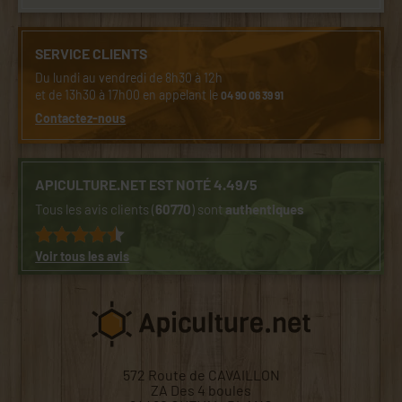
SERVICE CLIENTS
Du lundi au vendredi de 8h30 à 12h
et de 13h30 à 17h00 en appelant le
04 90 06 39 91
Contactez-nous
APICULTURE.NET EST NOTÉ 4.49/5
Tous les avis clients (
60770
) sont
authentiques
Voir tous les avis
572 Route de CAVAILLON
ZA Des 4 boules