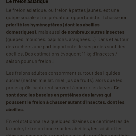
Le frelon asiatique
Le frelon asiatique, ou frelon à pattes jaunes, est une
guêpe sociale et un prédateur opportuniste. Il chasse
en
priorité les hyménoptères (dont les abeilles
domestiques)
, mais aussi
de nombreux autres insectes
(guêpes, mouches, papillons, araignées…). Dans et autour
des ruchers, une part importante de ses proies sont des
abeilles. Des estimations évoquent 11 kg d’insectes /
saison pour un frelon !
Les frelons adultes consomment surtout des liquides
sucrés (nectar, miellat, miel, jus de fruits), alors que les
proies qu’ils capturent servent à nourrir les larves.
Ce
sont donc les besoins en protéines des larves qui
poussent le frelon à chasser autant d’insectes, dont les
abeilles
.
En vol stationnaire à quelques dizaines de centimètres de
la ruche, le frelon fonce sur les abeilles, les saisit et les
découpe pour en faire une boulette de protéines destinée