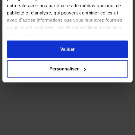
notre site avec nos partenaires de médias sociaux, de
publicité et d'analyse, qui peuvent combiner celles-ci
avec d'autres informations que vous leur avez fournies
ou qu'ils ont collectées lors de votre utilisation de leurs
services.
En cliquant sur le bouton
Valider
vous acceptez
l'ensemble des cookies de notre site ainsi que ceux de
Valider
nos partenaires. Vous pouvez également choisir les
catégories de cookies que vous acceptez en cliquant sur
Personnaliser
le lien
Paramétrer
.