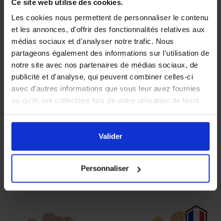
Ce site web utilise des cookies.
Les cookies nous permettent de personnaliser le contenu
et les annonces, d'offrir des fonctionnalités relatives aux
médias sociaux et d'analyser notre trafic. Nous
partageons également des informations sur l'utilisation de
notre site avec nos partenaires de médias sociaux, de
publicité et d'analyse, qui peuvent combiner celles-ci
avec d'autres informations que vous leur avez fournies
PRIX DEGRESSIF
ou qu'ils ont collectées lors de votre utilisation de leurs
services.
1400 Couvercles
10 kg bonbons
En cliquant sur le bouton
Valider
vous acceptez
Twist Off Ruche /
mielline 15%
Miel TO 63
l'ensemble des cookies de notre site ainsi que ceux de
Valider
nos partenaires. Vous pouvez également choisir les
catégories de cookies que vous acceptez en cliquant sur
168,00 €
109,90 €
Personnaliser
le lien
Paramétrer
.