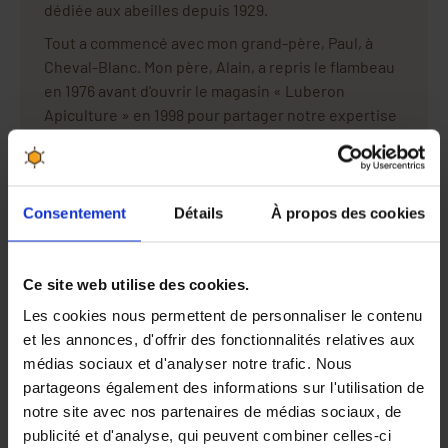
dédiée aux abeilles depuis 1929.
Tout a commencé avec mon grand-père, Paul, à
Cheval-Blanc. Mon père, Alain, a repris le flambeau
en 1976 avant d'ouvrir le magasin « Luberon
Apiculture » en 1998 pour partager notre expertise
et le meilleur matériel. Pour ma part, j'ai rejoint
l'entreprise familiale en
2000
. Fort de cet héritage
et de mon expérience quotidienne au rucher, j'ai
co-fondé Apiculture.net.
Consentement
Détails
À propos des cookies
Sur ce blog, je partage avec vous ce
savoir-faire
familial de plus de 80 ans
, que vous soyez débutant
ou professionnel. Je sais ce dont vous avez besoin,
Ce site web utilise des cookies.
car je le vis au quotidien.
Les cookies nous permettent de personnaliser le contenu
et les annonces, d'offrir des fonctionnalités relatives aux
médias sociaux et d'analyser notre trafic. Nous
partageons également des informations sur l'utilisation de
notre site avec nos partenaires de médias sociaux, de
publicité et d'analyse, qui peuvent combiner celles-ci