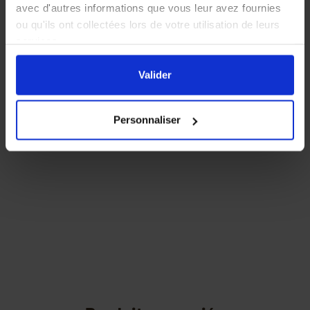
avec d'autres informations que vous leur avez fournies
ou qu'ils ont collectées lors de votre utilisation de leurs
services.
En cliquant sur le bouton
Valider
vous acceptez
l'ensemble des cookies de notre site ainsi que ceux de
Valider
nos partenaires. Vous pouvez également choisir les
catégories de cookies que vous acceptez en cliquant sur
Personnaliser
le lien
Paramétrer
.