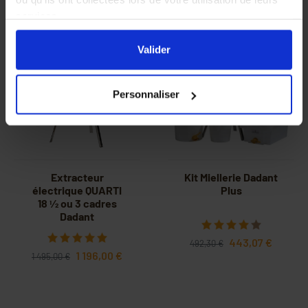
services.
En cliquant sur le bouton
Valider
vous acceptez
l'ensemble des cookies de notre site ainsi que ceux de
Valider
-20%
-10%
nos partenaires. Vous pouvez également choisir les
catégories de cookies que vous acceptez en cliquant sur
Personnaliser
le lien
Paramétrer
.
Extracteur
Kit Miellerie Dadant
électrique QUARTI
Plus
18 1⁄2 ou 3 cadres
Dadant
443,07 €
492,30 €
1 196,00 €
1 495,00 €