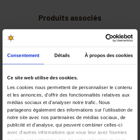
Produits associés
-20%
Consentement
Détails
À propos des cookies
Ce site web utilise des cookies.
Les cookies nous permettent de personnaliser le contenu
Extracteur 3 cadres
Kit Miellerie Dadant
et les annonces, d'offrir des fonctionnalités relatives aux
Langstroth ou 3 1/2
médias sociaux et d'analyser notre trafic. Nous
cadres Dadant (sans
partageons également des informations sur l'utilisation de
pieds)
notre site avec nos partenaires de médias sociaux, de
293,84 €
publicité et d'analyse, qui peuvent combiner celles-ci
367,30 €
249,90 €
avec d'autres informations que vous leur avez fournies
ou qu'ils ont collectées lors de votre utilisation de leurs