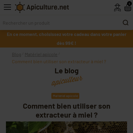
Skip to main content
5
En ce moment, choisissez votre cadeau dans votre panier
dès 99€ !
Blog
Matériel apicole
Comment bien utiliser son extracteur à miel ?
Le blog
apiculteur
Matériel apicole
Comment bien utiliser son
extracteur à miel ?