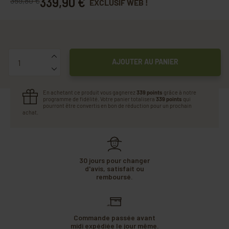
339,90 €
359,80 €
EXCLUSIF WEB !
Quantité
AJOUTER AU PANIER
En achetant ce produit vous gagnerez
339 points
grâce à notre
programme de fidélité. Votre panier totalisera
339 points
qui
pourront être convertis en bon de réduction pour un prochain
achat.
30 jours pour changer
d'avis, satisfait ou
remboursé.
Commande passée avant
midi expédiée le jour même.