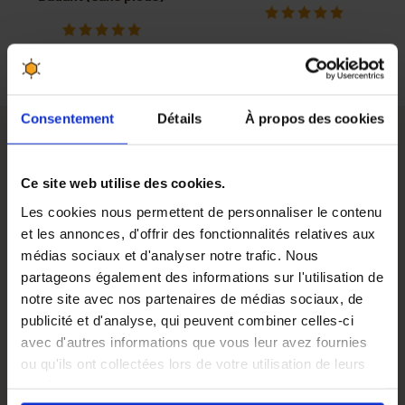
Consentement
Détails
À propos des cookies
Kit première miellerie pour ruches Langstroth
Ce site web utilise des cookies.
En plus de quelques ruches, la production d'un miel
Les cookies nous permettent de personnaliser le contenu
maison aux arômes suaves et familiers demande
et les annonces, d'offrir des fonctionnalités relatives aux
l'installation d'une
petite miellerie
. C'est pour les
médias sociaux et d'analyser notre trafic. Nous
apiculteurs débutants qui possèdent environ 5 ruches,
partageons également des informations sur l'utilisation de
que nous avons préparé ce
kit première miellerie
notre site avec nos partenaires de médias sociaux, de
économique
!
publicité et d'analyse, qui peuvent combiner celles-ci
C'est un pack miellerie contenant un matériel apicole de
avec d'autres informations que vous leur avez fournies
qualité à prix réduit qui permet d"extraire le miel en un
ou qu'ils ont collectées lors de votre utilisation de leurs
tour de main :
extracteur Quarti made in Italie
, couteau
services.
manche bois, herse, bac à désoperculer, passoire en