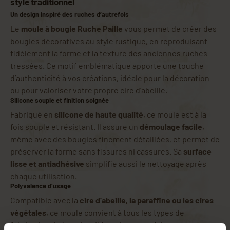
style traditionnel
Un design inspiré des ruches d’autrefois
Le
moule à bougie Ruche Paille
vous permet de créer des
bougies décoratives au style rustique, en reproduisant
fidèlement la forme et la texture des anciennes ruches
tressées. Ce motif emblématique apporte une touche
d’authenticité à vos créations, idéale pour la décoration
ou pour valoriser votre propre cire d’abeille.
Silicone souple et finition soignée
Fabriqué en
silicone de haute qualité
, ce moule est à la
fois souple et résistant. Il assure un
démoulage facile
,
même avec des bougies finement détaillées, et permet de
préserver la forme sans fissures ni cassures. Sa
surface
lisse et antiadhésive
simplifie aussi le nettoyage après
chaque utilisation.
Polyvalence d’usage
Compatible avec la
cire d’abeille, la paraffine ou les cires
végétales
, ce moule convient à tous les types de
fabrication de bougies. Il fonctionne parfaitement avec