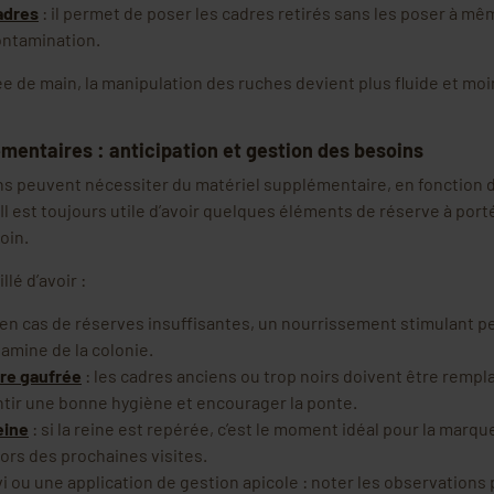
adres
: il permet de poser les cadres retirés sans les poser à même
ontamination.
ée de main, la manipulation des ruches devient plus fluide et moi
mentaires : anticipation et gestion des besoins
ns peuvent nécessiter du matériel supplémentaire, en fonction 
e. Il est toujours utile d’avoir quelques éléments de réserve à por
oin.
llé d’avoir :
 en cas de réserves insuffisantes, un nourrissement stimulant p
famine de la colonie.
ire gaufrée
: les cadres anciens ou trop noirs doivent être rempl
tir une bonne hygiène et encourager la ponte.
eine
: si la reine est repérée, c’est le moment idéal pour la marque
lors des prochaines visites.
vi ou une application de gestion apicole : noter les observations 