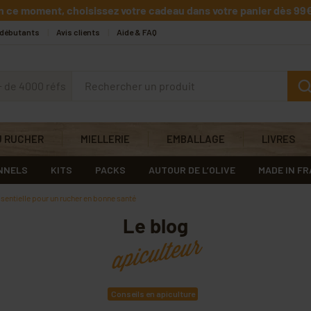
n ce moment, choisissez votre cadeau dans votre panier dès 99€
 débutants
Avis clients
Aide & FAQ
+ de 4000 réfs
U RUCHER
MIELLERIE
EMBALLAGE
LIVRES
NNELS
KITS
PACKS
AUTOUR DE L’OLIVE
MADE IN F
ssentielle pour un rucher en bonne santé
Le blog
apiculteur
Conseils en apiculture