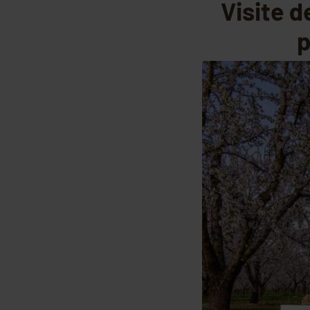
Visite d
p