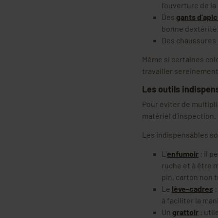
l’ouverture de la
Des
gants d’apic
bonne dextérité
Des chaussures m
Même si certaines colo
travailler sereinement
Les outils indispen
Pour éviter de multipli
matériel d’inspection.
Les indispensables so
L’
enfumoir
: il 
ruche et à être 
pin, carton non t
Le
lève-cadres
:
à faciliter la ma
Un
grattoir
: uti