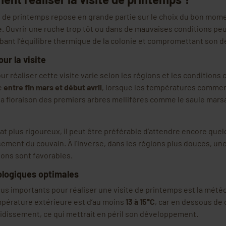
te de printemps repose en grande partie sur le choix du bon mom
 Ouvrir une ruche trop tôt ou dans de mauvaises conditions peu
bant l’équilibre thermique de la colonie et compromettant son
ur la visite
 réaliser cette visite varie selon les régions et les conditions 
ue
entre fin mars et début avril
, lorsque les températures commenc
la floraison des premiers arbres mellifères comme le saule marsau
at plus rigoureux, il peut être préférable d’attendre encore que
ssement du couvain. À l’inverse, dans les régions plus douces, une
tions sont favorables.
logiques optimales
plus importants pour réaliser une visite de printemps est la météo
mpérature extérieure est d’au moins
13 à 15°C
, car en dessous de 
oidissement, ce qui mettrait en péril son développement.