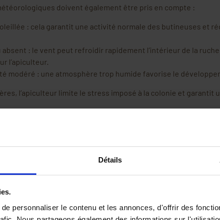
étéorologiques doivent également être pris en compte :
eillée : cela garantit une activité normale des butineuses et réd
 absent : le vent peut refroidir rapidement l’intérieur de la ruche 
r l’apiculteur.
ité modéré : une atmosphère trop humide favorise le développe
res, l’apiculteur limite le stress imposé à la colonie et garantit
a journée
 météorologiques, l’heure de la journée joue un rôle clé dans la r
ommandé d’intervenir
entre 10h et 16h
, lorsque les abeilles sont le
Détails
rnée :
tineuses est en vol, ce qui libère de l’espace dans la ruche et faci
ies.
st plus clémente, ce qui limite les risques de refroidissement d
e personnaliser le contenu et les annonces, d'offrir des fonctio
t plus calmes et moins agressives qu’au lever ou au coucher du so
rafic. Nous partageons également des informations sur l'utilisati