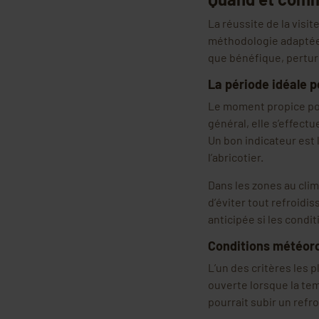
La réussite de la visi
méthodologie adaptée.
que bénéfique, pertur
La période idéale po
Le moment propice pour
général, elle s’effect
Un bon indicateur est 
l’abricotier.
Dans les zones au clim
d’éviter tout refroidi
anticipée si les condi
Conditions météoro
L’un des critères les 
ouverte lorsque la te
pourrait subir un refr