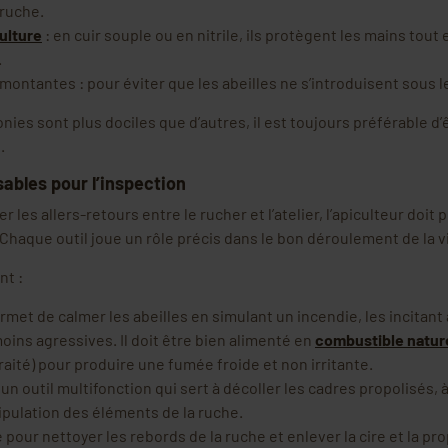
 ruche.
ulture
: en cuir souple ou en nitrile, ils protègent les mains tou
.
ontantes : pour éviter que les abeilles ne s’introduisent sous 
nies sont plus dociles que d’autres, il est toujours préférable d
.
sables pour l’inspection
er les allers-retours entre le rucher et l’atelier, l’apiculteur doit
 Chaque outil joue un rôle précis dans le bon déroulement de la vi
nt :
permet de calmer les abeilles en simulant un incendie, les incitant 
moins agressives. Il doit être bien alimenté en
combustible natur
raité) pour produire une fumée froide et non irritante.
 un outil multifonction qui sert à décoller les cadres propolisés, à
nipulation des éléments de la ruche.
le pour nettoyer les rebords de la ruche et enlever la cire et la p