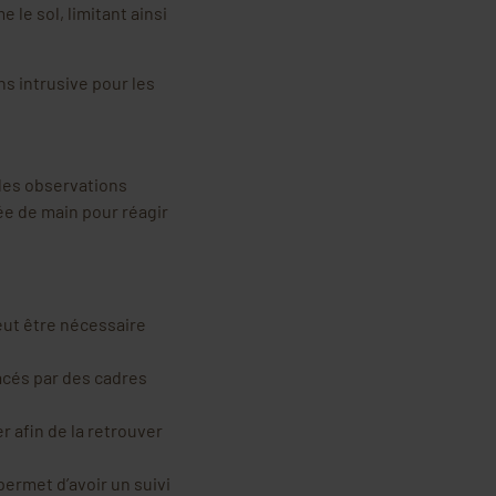
 le sol, limitant ainsi
ns intrusive pour les
des observations
tée de main pour réagir
eut être nécessaire
acés par des cadres
r afin de la retrouver
permet d’avoir un suivi