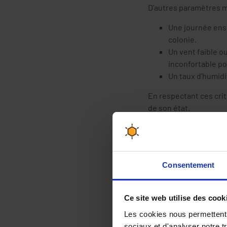
D’autres paramètres m
Une journée ensol
colonie.
Un vent faible ou
inconfortable pou
Un taux d’humid
En respectant ces critè
de son état.
Le bon moment de l
En plus des conditions
printemps. Il est rec
Consentement
À ce moment de la jou
Une partie des bu
Ce site web utilise des cook
La température e
Les cookies nous permettent d
Les abeilles son
sociaux et d'analyser notre t