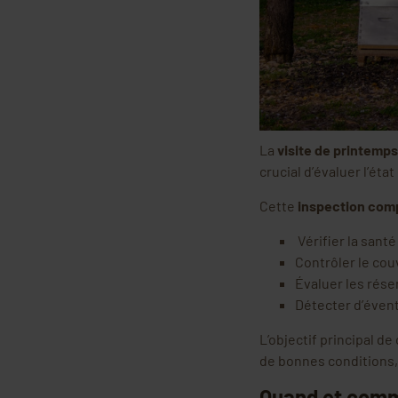
La
visite de printemps
crucial d’évaluer l’ét
Cette
inspection com
Vérifier la santé
Contrôler le couv
Évaluer les rése
Détecter d’évent
L’objectif principal d
de bonnes conditions, a
Quand et comme