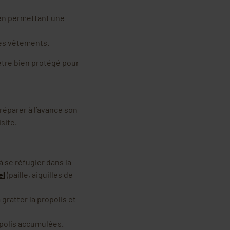
t en permettant une
les vêtements.
’être bien protégé pour
 préparer à l’avance son
site.
à se réfugier dans la
el
(paille, aiguilles de
 gratter la propolis et
ropolis accumulées.