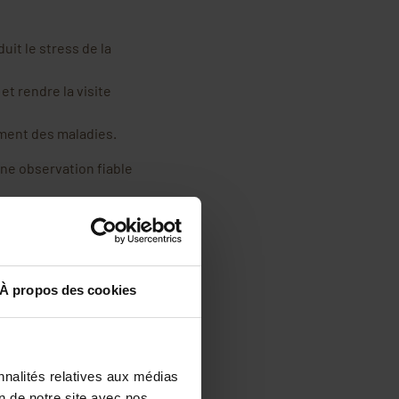
uit le stress de la
et rendre la visite
ment des maladies.
 une observation fiable
éussite de la visite de
s plus actives.
À propos des cookies
lite l’inspection.
u couvain.
nnalités relatives aux médias
leil.
on de notre site avec nos