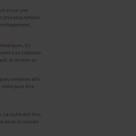
ent et sur une
t être plus néfaste
 développement.
climatiques. En
ent à se stabiliser.
lt, le cerisier ou
lques semaines afin
 visite peut être
. La ruche doit être
ce seuil, le couvain