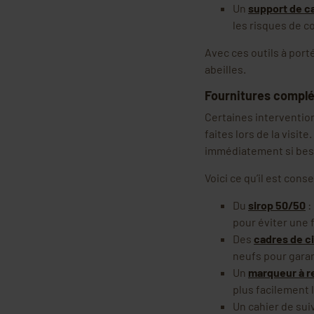
Un
support de c
les risques de c
Avec ces outils à port
abeilles.
Fournitures complé
Certaines interventio
faites lors de la visit
immédiatement si bes
Voici ce qu’il est consei
Du
sirop 50/50
:
pour éviter une 
Des
cadres de c
neufs pour garan
Un
marqueur à r
plus facilement 
Un cahier de sui