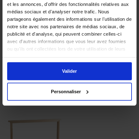
et les annonces, d'offrir des fonctionnalités relatives aux
médias sociaux et d'analyser notre trafic. Nous
partageons également des informations sur l'utilisation de
notre site avec nos partenaires de médias sociaux, de
publicité et d'analyse, qui peuvent combiner celles-ci
avec d'autres informations que vous leur avez fournies
ou qu'ils ont collectées lors de votre utilisation de leurs
10 éléments fixation
1000 oeillets pour
services.
ruche métallique
cadres de ruche
En cliquant sur le bouton
Valider
vous acceptez
l'ensemble des cookies de notre site ainsi que ceux de
Valider
1,56 €
1,95 €
nos partenaires. Vous pouvez également choisir les
9,27 €
10,90 €
catégories de cookies que vous acceptez en cliquant sur
Personnaliser
le lien
Paramétrer
.