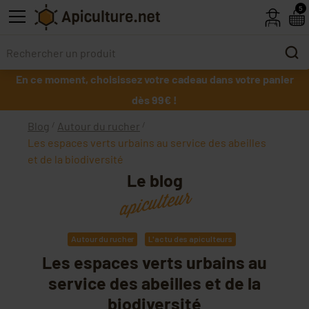
Skip to main content
5
En ce moment, choisissez votre cadeau dans votre panier
dès 99€ !
Blog
Autour du rucher
Les espaces verts urbains au service des abeilles
et de la biodiversité
Le blog
apiculteur
Autour du rucher
L'actu des apiculteurs
Les espaces verts urbains au
service des abeilles et de la
biodiversité