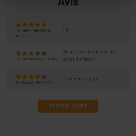
Avis
top
Par
Jean François B
le
14/07/2025
Manque de souplesse du
corps du flacon .
Par
Sandra M
le 24/01/2025
Pas encore testé
Par
Boris C
le 13/10/2024
VOIR TOUS LES AVIS