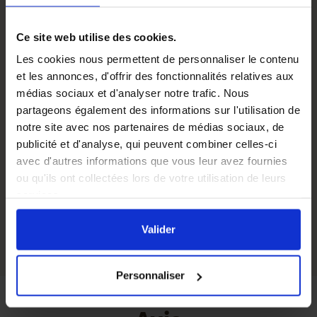
vos besoins.
Ce site web utilise des cookies.
Comment conserver le miel ?
Les cookies nous permettent de personnaliser le contenu
Dans ce
tutoriel sur la conservation du miel
, nous vous
et les annonces, d'offrir des fonctionnalités relatives aux
livrons toutes nos astuces : comment
conditionner le
médias sociaux et d'analyser notre trafic. Nous
miel
, où
stocker le miel
et comment
prévenir la
partageons également des informations sur l'utilisation de
cristallisation du miel
?
notre site avec nos partenaires de médias sociaux, de
publicité et d'analyse, qui peuvent combiner celles-ci
Capacité
245 ml
avec d'autres informations que vous leur avez fournies
Contenance miel
350 g
ou qu'ils ont collectées lors de votre utilisation de leurs
services.
Hauteur avec bouchon
147 mm
En cliquant sur le bouton
Valider
vous acceptez
l'ensemble des cookies de notre site ainsi que ceux de
Valider
nos partenaires. Vous pouvez également choisir les
catégories de cookies que vous acceptez en cliquant sur
Personnaliser
le lien
Paramétrer
.