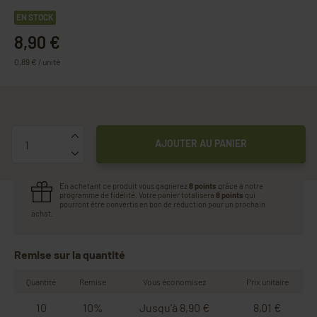
EN STOCK
8,90 €
0,89 € / unité
Quantité
AJOUTER AU PANIER
En achetant ce produit vous gagnerez
8 points
grâce à notre
programme de fidélité. Votre panier totalisera
8 points
qui
pourront être convertis en bon de réduction pour un prochain
achat.
Remise sur la quantité
Quantité
Remise
Vous économisez
Prix unitaire
10
10%
Jusqu'à 8,90 €
8,01 €