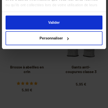
ou qu'ils ont collectées lors de votre utilisation de leurs
Produits associés
services.
En cliquant sur le bouton
Valider
vous acceptez
l'ensemble des cookies de notre site ainsi que ceux de
Valider
nos partenaires. Vous pouvez également choisir les
catégories de cookies que vous acceptez en cliquant sur
Personnaliser
le lien
Paramétrer
.
Brosse à abeilles en
Gants anti-
crin
coupures classe 3
5,95 €
5,90 €