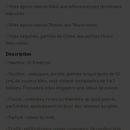
-
Vitex agnus-castus ‘Alba’, aux inflorescences terminales
blanches
-
Vitex agnus-castus ‘Rosea’, aux fleurs roses
-
Vitex negundo, gattilier de Chine, aux petites fleurs
bleu-violet.
Description
-
Hauteur : 2-3 mètres
-
Feuilles : caduques, étroite, palmée longue (près de 10
cm), de couleur bleu, rose violacé, composées de 5 à 7
folioles. Froissées, elles dégagent une odeur de poivre.
-
Fleurs : violacées, roses ou blanches, au goût poivré,
parfumées, apparaissent au bout des rameaux souples.
-
Parfum : odeur du miel.
-
Fruits : petits drupes, ronds, croquants, de couleur gris