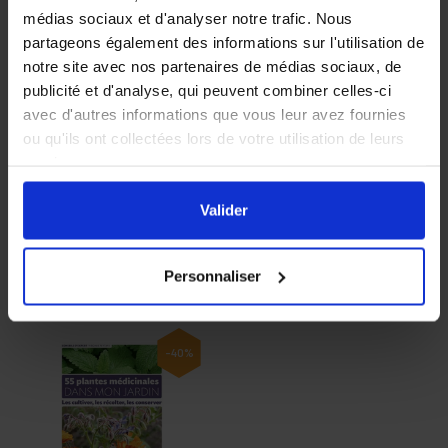
médias sociaux et d'analyser notre trafic. Nous
partageons également des informations sur l'utilisation de
notre site avec nos partenaires de médias sociaux, de
publicité et d'analyse, qui peuvent combiner celles-ci
avec d'autres informations que vous leur avez fournies
ou qu'ils ont collectées lors de votre utilisation de leurs
services.
En cliquant sur le bouton
Valider
vous acceptez
l'ensemble des cookies de notre site ainsi que ceux de
Valider
nos partenaires. Vous pouvez également choisir les
catégories de cookies que vous acceptez en cliquant sur
Personnaliser
le lien
Paramétrer
.
Produits associés
-40%