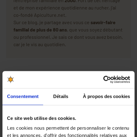
l'entreprise familiale en
2000
. Fort de cet héritage
et de mon expérience quotidienne au rucher, j'ai
co-fondé Apiculture.net.
Sur ce blog, je partage avec vous ce
savoir-faire
familial de plus de 80 ans
, que vous soyez débutant
ou professionnel. Je sais ce dont vous avez besoin,
car je le vis au quotidien.
Consentement
Détails
À propos des cookies
Ce site web utilise des cookies.
Les cookies nous permettent de personnaliser le contenu
et les annonces, d'offrir des fonctionnalités relatives aux