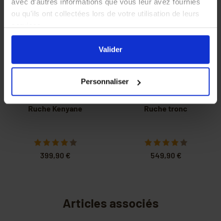
avec d'autres informations que vous leur avez fournies
ou qu'ils ont collectées lors de votre utilisation de leurs
services.
En cliquant sur le bouton
Valider
vous acceptez
l'ensemble des cookies de notre site ainsi que ceux de
Valider
nos partenaires. Vous pouvez également choisir les
catégories de cookies que vous acceptez en cliquant sur
Personnaliser
le lien
Paramétrer
.
Ruche Kenyane
Ruche tronc
399,90 €
549,90 €
Articles associés