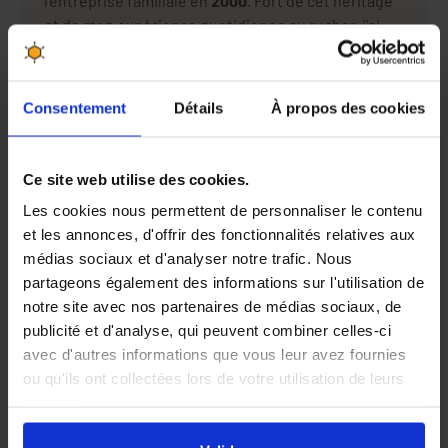
l'entreprise familiale en
2000
. Fort de cet héritage
et de mon expérience quotidienne au rucher, j'ai
co-fondé Apiculture.net.
Sur ce blog, je partage avec vous ce
savoir-faire
familial de plus de 80 ans
, que vous soyez débutant
Consentement
Détails
À propos des cookies
ou professionnel. Je sais ce dont vous avez besoin,
car je le vis au quotidien.
Ce site web utilise des cookies.
Les cookies nous permettent de personnaliser le contenu
et les annonces, d'offrir des fonctionnalités relatives aux
médias sociaux et d'analyser notre trafic. Nous
partageons également des informations sur l'utilisation de
notre site avec nos partenaires de médias sociaux, de
publicité et d'analyse, qui peuvent combiner celles-ci
avec d'autres informations que vous leur avez fournies
ou qu'ils ont collectées lors de votre utilisation de leurs
services.
En cliquant sur le bouton
Valider
vous acceptez