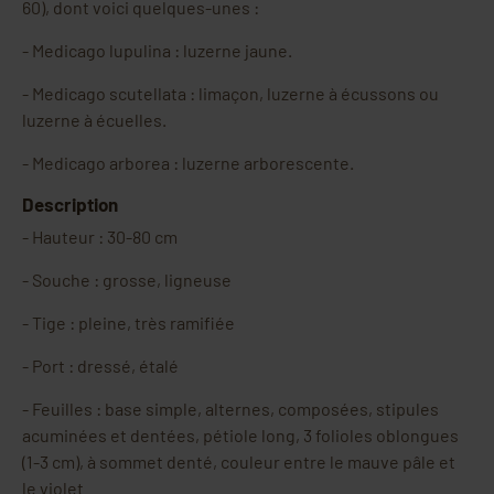
60), dont voici quelques-unes :
-
Medicago lupulina : luzerne jaune.
-
Medicago scutellata : limaçon, luzerne à écussons ou
luzerne à écuelles.
-
Medicago arborea : luzerne arborescente.
Description
-
Hauteur : 30-80 cm
-
Souche : grosse, ligneuse
-
Tige : pleine, très ramifiée
-
Port : dressé, étalé
-
Feuilles : base simple, alternes, composées, stipules
acuminées et dentées, pétiole long, 3 folioles oblongues
(1-3 cm), à sommet denté, couleur entre le mauve pâle et
le violet