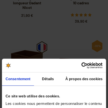
longueur Dadant
10 cadres
Nicot
31,90 €
39,90 €
-30%
Consentement
Détails
À propos des cookies
PRIX DEGRESSIF
Corps Nicot Dadant
Côté de fond de
10 cadres Hoffmann
ruche Nicot
Ce site web utilise des cookies.
Les cookies nous permettent de personnaliser le contenu
4,83 €