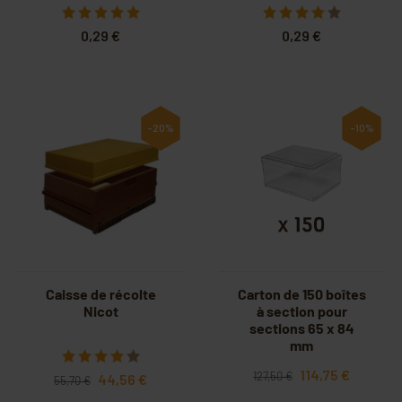
0,29 €
0,29 €
-20%
-10%
Caisse de récolte
Carton de 150 boîtes
Nicot
à section pour
sections 65 x 84
mm
114,75 €
127,50 €
44,56 €
55,70 €