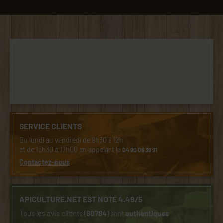
SERVICE CLIENTS
Du lundi au vendredi de 8h30 à 12h
et de 13h30 à 17h00 en appelant le
04 90 06 39 91
Contactez-nous
APICULTURE.NET EST NOTÉ 4.49/5
Tous les avis clients (
60784
) sont
authentiques