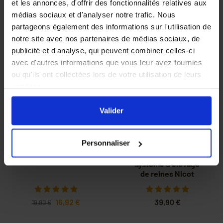
6,90 €
et les annonces, d'offrir des fonctionnalités relatives aux
39,90 €
médias sociaux et d'analyser notre trafic. Nous
partageons également des informations sur l'utilisation de
notre site avec nos partenaires de médias sociaux, de
publicité et d'analyse, qui peuvent combiner celles-ci
avec d'autres informations que vous leur avez fournies
-15%
ou qu'ils ont collectées lors de votre utilisation de leurs
services.
En cliquant sur le bouton
Valider
vous acceptez
l'ensemble des cookies de notre site ainsi que ceux de
Valider
nos partenaires. Vous pouvez également choisir les
catégories de cookies que vous acceptez en cliquant sur
PRIX DEGRESSIF
Personnaliser
le lien
Paramétrer
.
Cupularve
Ensemble complet
système d'élevage
de reines Nicot
16,92 €
39,90 €
19,90 €