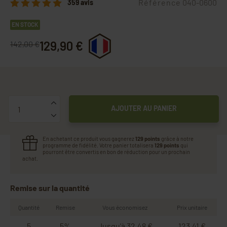
Référence
040-0600
359 avis
EN STOCK
129,90 €
142,00 €
Quantité
AJOUTER AU PANIER
En achetant ce produit vous gagnerez
129 points
grâce à notre
programme de fidélité. Votre panier totalisera
129 points
qui
pourront être convertis en bon de réduction pour un prochain
achat.
Remise sur la quantité
Quantité
Remise
Vous économisez
Prix unitaire
5
5%
Jusqu'à 32,48 €
123,41 €