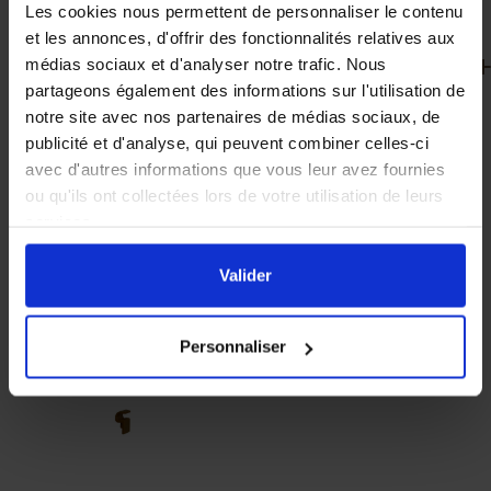
Les cookies nous permettent de personnaliser le contenu
et les annonces, d'offrir des fonctionnalités relatives aux
médias sociaux et d'analyser notre trafic. Nous
partageons également des informations sur l'utilisation de
notre site avec nos partenaires de médias sociaux, de
publicité et d'analyse, qui peuvent combiner celles-ci
1 x Toit en plastique
1 x Portière d'entrée
Nicot Dadant 10
Nicot
avec d'autres informations que vous leur avez fournies
cadres
ou qu'ils ont collectées lors de votre utilisation de leurs
services.
En cliquant sur le bouton
Valider
vous acceptez
l'ensemble des cookies de notre site ainsi que ceux de
Valider
nos partenaires. Vous pouvez également choisir les
catégories de cookies que vous acceptez en cliquant sur
Personnaliser
le lien
Paramétrer
.