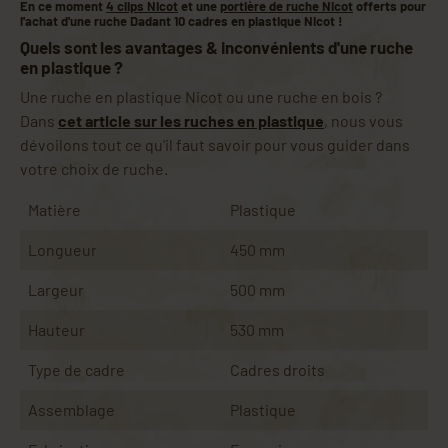
En ce moment
4 clips Nicot
et une
portière de ruche Nicot
offerts pour
l'achat d'une ruche Dadant 10 cadres en plastique Nicot !
Quels sont les avantages & inconvénients d'une ruche
en plastique ?
Une ruche en plastique Nicot ou une ruche en bois ?
Dans
cet article sur les ruches en plastique
, nous vous
dévoilons tout ce qu'il faut savoir pour vous guider dans
votre choix de ruche.
Matière
Plastique
Longueur
450 mm
Largeur
500 mm
Hauteur
530 mm
Type de cadre
Cadres droits
Assemblage
Plastique