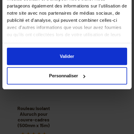
ruchettes 6 cadres
Warré
partageons également des informations sur l'utilisation de
notre site avec nos partenaires de médias sociaux, de
publicité et d'analyse, qui peuvent combiner celles-ci
1,95 €
1,68 €
2,10 €
avec d'autres informations que vous leur avez fournies
ou qu'ils ont collectées lors de votre utilisation de leurs
services.
En cliquant sur le bouton
Valider
vous acceptez
l'ensemble des cookies de notre site ainsi que ceux de
Valider
nos partenaires. Vous pouvez également choisir les
catégories de cookies que vous acceptez en cliquant sur
Personnaliser
le lien
Paramétrer
.
Rouleau isolant
Aluruch pour
couvre-cadres
(500mm x 15m)