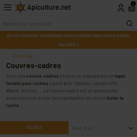
Skip to main content
5
En ce moment, choisissez votre cadeau dans votre panier
dès 99€ !
Filtrer par :
Couvres-cadres
Tous nos
couvre-cadres
en bois ou transparent et
tapis
isolant pour ruches
à petit prix : Dadant, Langstroth,
Warré, Voinrot, ... Le couvre-cadre est un accessoire
essentiel pour éviter la propolisation du toit et
isoler la
ruche
.
FILTRES
Nom, A à Z