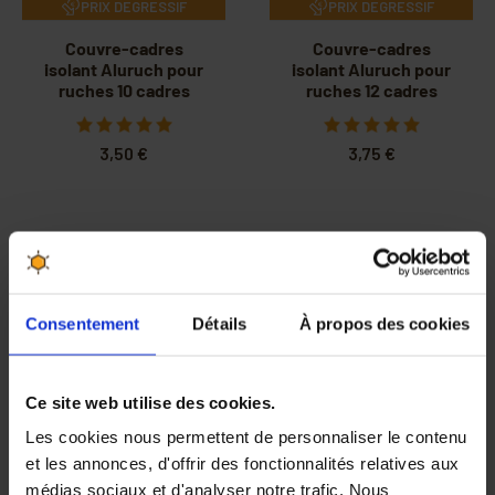
PRIX DEGRESSIF
PRIX DEGRESSIF
Couvre-cadres
Couvre-cadres
isolant Aluruch pour
isolant Aluruch pour
ruches 10 cadres
ruches 12 cadres
3,50 €
3,75 €
-20%
Consentement
Détails
À propos des cookies
Ce site web utilise des cookies.
PRIX DEGRESSIF
Les cookies nous permettent de personnaliser le contenu
et les annonces, d'offrir des fonctionnalités relatives aux
Couvre-cadres
Couvre-cadres
médias sociaux et d'analyser notre trafic. Nous
isolant Aluruch pour
isolant Aluruch