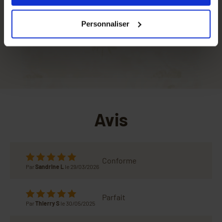
nos partenaires. Vous pouvez également choisir les
catégories de cookies que vous acceptez en cliquant sur
Epaisseur
7 mm
Personnaliser
le lien
Paramétrer
.
Type
Isolant
Avis
Conforme
Par
Sandrine L
le 29/03/2026
Parfait
Par
Thierry S
le 30/05/2025