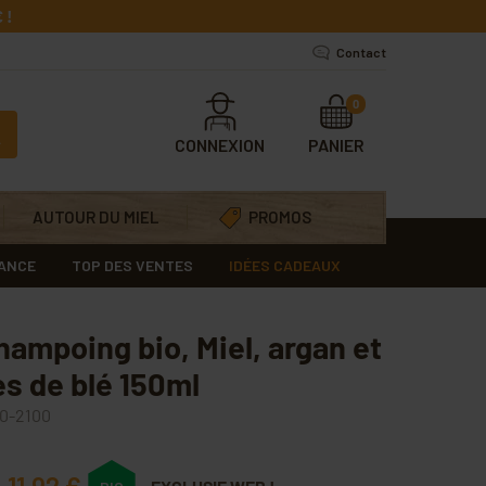
 !
Contact
0
CONNEXION
PANIER
AUTOUR DU MIEL
PROMOS
RANCE
TOP DES VENTES
IDÉES CADEAUX
hampoing bio, Miel, argan et
es de blé 150ml
0-2100