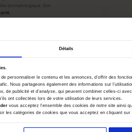
rôle dermatologique. Son
cyclé
.
pres et essorés.
ueur.
 les racines.
Détails
par un jet d’eau froide pour
ies.
e personnaliser le contenu et les annonces, d'offrir des fonctio
rafic. Nous partageons également des informations sur l'utilisati
 après chaque shampoing.
, de publicité et d'analyse, qui peuvent combiner celles-ci avec
ils ont collectées lors de votre utilisation de leurs services.
ider
vous acceptez l'ensemble des cookies de notre site ainsi q
relle.
r les catégories de cookies que vous acceptez en cliquant sur 
riculture Biologique.
hèse.