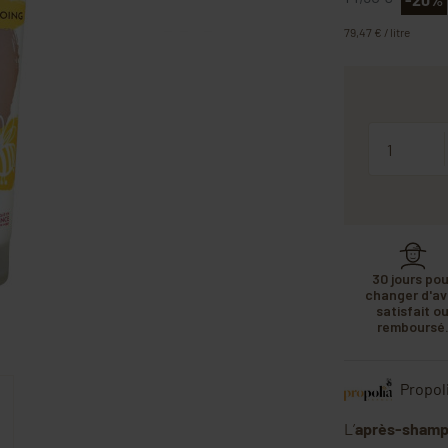
79,47 € / litre
Quantité
30 jours pou
changer d'avi
satisfait o
remboursé
Propoli
L’
après-shampo