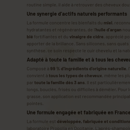
routine simple, il aide à retrouver des cheveux doux, 
Une synergie d’actifs naturels performants
La formule concentre les bienfaits du
miel
, reconn
hydratantes et régénérantes, de l’
huile d’argan
nou
blé
fortifiantes et du
vinaigre de cidre
, apprécié pou
apporter de la brillance. Sans silicones, sans quats 
synthèse, ce soin respecte le cuir chevelu et la na
Adapté à toute la famille et à tous les cheve
Composé à
99 % d’ingrédients d’origine naturelle
,
convient à
tous les types de cheveux
, même les plu
par
toute la famille dès 3 ans
. Il est particulièrem
longs, bouclés, frisés ou difficiles à démêler. Pou
grasse, son application est recommandée principa
pointes.
Une formule engagée et fabriquée en Franc
La formule est
développée, fabriquée et conditio
laboratoire Propolia en Occitanie. L’après-shampoi