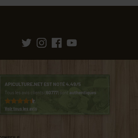
APICULTURE.NET EST NOTÉ 4.49/5
Tous les avis clients (
60777
) sont
authentiques
Voir tous les avis
CONSEILS