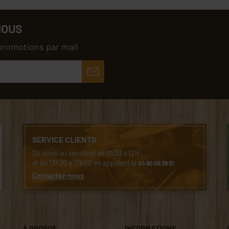
NOUS
promotions par mail
SERVICE CLIENTS
Du lundi au vendredi de 8h30 à 12h
et de 13h30 à 17h00 en appelant le
04 90 06 39 91
Contactez-nous
À PROPOS
INFORMATIONS