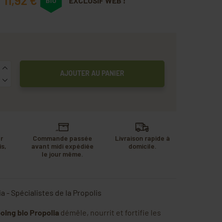
11,92 €
EXCLUSIF WEB !
BIO
AJOUTER AU PANIER
r
Commande passée
Livraison rapide à
s,
avant midi expédiée
domicile.
u
le jour même.
.
a - Spécialistes de la Propolis
ing bio Propolia
démêle, nourrit et fortifie les