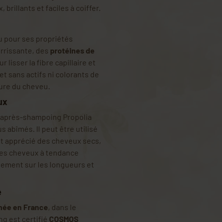
brillants et faciles à coiffer.
u pour ses propriétés
rrissante, des
protéines de
r lisser la fibre capillaire et
et sans actifs ni colorants de
ture du cheveu.
ux
 l’après-shampoing Propolia
s abîmés. Il peut être utilisé
ent apprécié des cheveux secs,
r les cheveux à tendance
lement sur les longueurs et
e
nnée en France
, dans le
ng est certifié
COSMOS