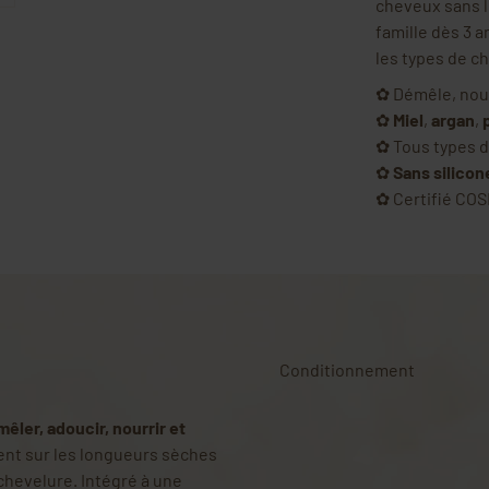
cheveux sans le
famille dès 3 
les types de c
✿ Démêle, nourr
✿
Miel
,
argan
,
✿ Tous types d
✿
Sans silicon
✿ Certifié CO
Conditionnement
êler, adoucir, nourrir et
ment sur les longueurs sèches
 chevelure. Intégré à une