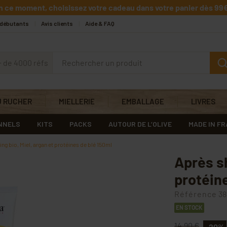
n ce moment, choisissez votre cadeau dans votre panier dès 99€
 débutants
Avis clients
Aide & FAQ
+ de 4000 réfs
U RUCHER
MIELLERIE
EMBALLAGE
LIVRES
NNELS
KITS
PACKS
AUTOUR DE L’OLIVE
MADE IN F
g bio, Miel, argan et protéines de blé 150ml
Après s
protéin
Référence
38
EN STOCK
14,90 €
-20%