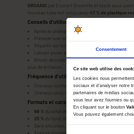
ORGANIC
par Ecocert Greenlife et testé sous cont
nouveau tube est conçu avec
47 % de plastique re
Conseils d’utilisation
Après le shampoing, appliquer sur cheveux pro
Prélever une noisette ou une noix selon la long
Répartir sur les longueurs et pointes, en évitant
Consentement
Laisser poser quelques minutes.
Rincer abondamment à l’eau tiède, puis terminer 
plus de brillance.
Ce site web utilise des cook
Fréquence d’utilisation
Les cookies nous permettent d
Cheveux normaux : 1 fois par semaine.
sociaux et d'analyser notre t
Cheveux secs, abîmés ou difficiles à démêler :
partenaires de médias sociaux
vous leur avez fournies ou qu'
Formats et caractéristiques
En cliquant sur le bouton
Val
99 %
du total des ingrédients sont d’origine natu
Vous pouvez également choisi
25 %
du total des ingrédients sont issus de l’Ag
Sans silicones, sans actifs ni colorants de synt
Texture fondante, rinçage facile.