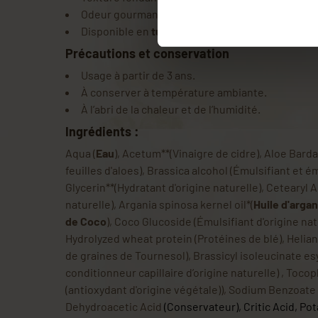
Odeur gourmande avec une pointe acidulée.
Disponible en
tube de 150 mL
ou
flacon pompe 
Précautions et conservation
Usage à partir de 3 ans.
À conserver à température ambiante.
À l’abri de la chaleur et de l’humidité.
Ingrédients :
Aqua (
Eau
), Acetum**(Vinaigre de cidre), Aloe Bard
feuilles d'aloes), Brassica alcohol (Émulsifiant et ém
Glycerin**(Hydratant d'origine naturelle), Cetearyl A
naturelle), Argania spinosa kernel oil*(
Huile d'argan
de Coco
), Coco Glucoside (Émulsifiant d'origine natu
Hydrolyzed wheat protein (Protéines de blé), Helian
de graines de Tournesol), Brassicyl isoleucinate es
conditionneur capillaire d’origine naturelle) , Toco
(antioxydant d'origine végétale)), Sodium Benzoate
Dehydroacetic Acid
(Conservateur)
, Critic Acid, P