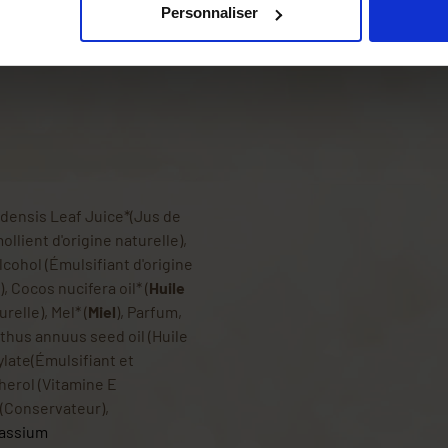
Personnaliser
de 500 mL
.
adensis Leaf Juice*(Jus de
ollient d'origine naturelle),
lcohol (Émulsifiant d'origine
), Cocos nucifera oil* (
Huile
relle), Mel* (
Miel
), Parfum,
thus annuus seed oil (Huile
ylate(Émulsifiant et
pherol (Vitamine E
 (Conservateur),
otassium