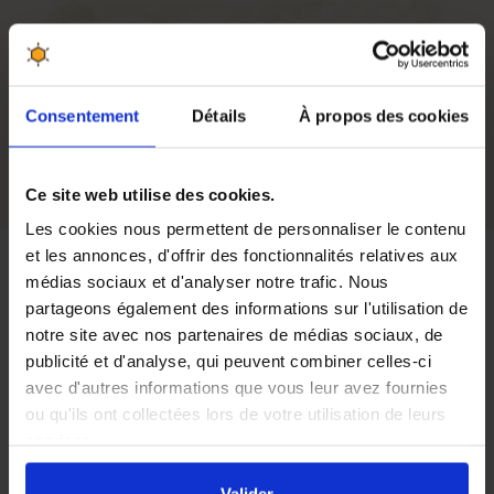
Matière
Plastique
Hauteur
570 mm (avec couvercle)
Consentement
Détails
À propos des cookies
Diamètre
420 mm_T
Ce site web utilise des cookies.
Les cookies nous permettent de personnaliser le contenu
et les annonces, d'offrir des fonctionnalités relatives aux
médias sociaux et d'analyser notre trafic. Nous
Avis
partageons également des informations sur l'utilisation de
notre site avec nos partenaires de médias sociaux, de
publicité et d'analyse, qui peuvent combiner celles-ci
avec d'autres informations que vous leur avez fournies
Pas de soucis
Par
Christian P
le 13/03/2026
ou qu'ils ont collectées lors de votre utilisation de leurs
services.
Récipient de très bonne
En cliquant sur le bouton
Valider
vous acceptez
qualité.
Par
Michel D
le 03/03/2026
l'ensemble des cookies de notre site ainsi que ceux de
Valider