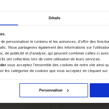
Détails
Matière
cadres
Type de cadre
ies.
e personnaliser le contenu et les annonces, d'offrir des fonctio
Assemblage
rafic. Nous partageons également des informations sur l'utilisati
, de publicité et d'analyse, qui peuvent combiner celles-ci avec
Fabrication
ils ont collectées lors de votre utilisation de leurs services.
ider
vous acceptez l'ensemble des cookies de notre site ainsi q
Gamme de ruche
r les catégories de cookies que vous acceptez en cliquant sur 
Hausse
dans les régions tempérées.
Fond
Personnaliser
Cadres