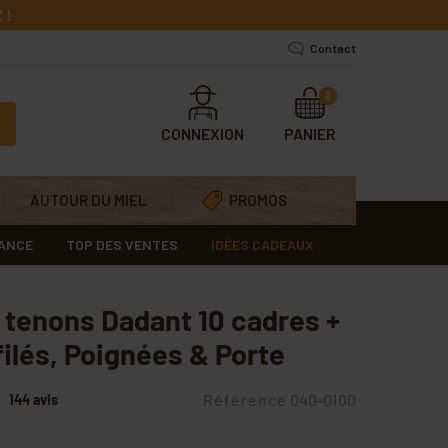
 !
Contact
0
CONNEXION
PANIER
AUTOUR DU MIEL
PROMOS
RANCE
TOP DES VENTES
IDÉES CADEAUX
 tenons Dadant 10 cadres +
ilés, Poignées & Porte
Référence
040-0100
144 avis