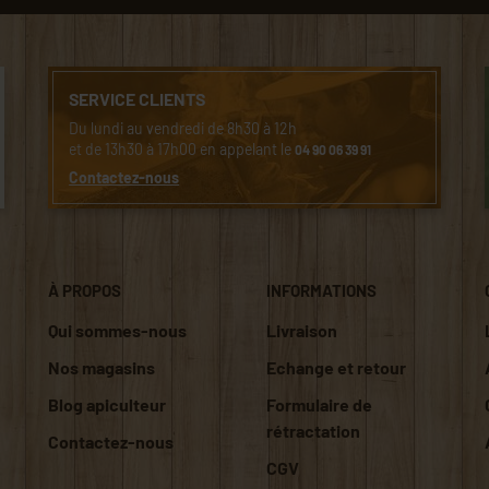
SERVICE CLIENTS
Du lundi au vendredi de 8h30 à 12h
et de 13h30 à 17h00 en appelant le
04 90 06 39 91
Contactez-nous
À PROPOS
INFORMATIONS
Qui sommes-nous
Livraison
Nos magasins
Echange et retour
Blog apiculteur
Formulaire de
rétractation
Contactez-nous
CGV