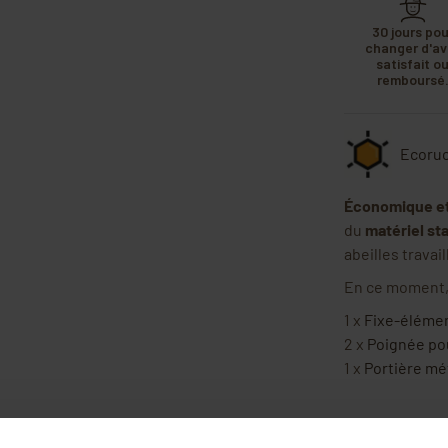
30 jours pou
changer d'avi
satisfait o
remboursé
Ecoruc
Économique et
du
matériel st
abeilles travai
En ce moment, 
1 x
Fixe-élément
2 x
Poignée pou
1 x
Portière mé