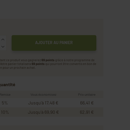
AJOUTER AU PANIER
tant ce produit vous gagnerez
69 points
grâce à notre programme de
. Votre panier totalisera
69 points
qui pourront être convertis en bon de
n pour un prochain achat.
quantité
Remise
Vous économisez
Prix unitaire
5%
Jusqu'à 17,48 €
66,41 €
10%
Jusqu'à 69,90 €
62,91 €