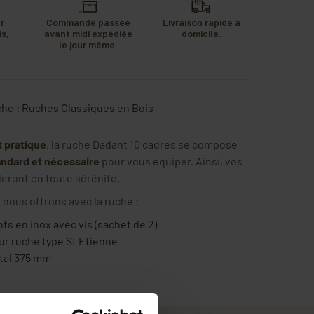
r
Commande passée
Livraison rapide à
s,
avant midi expédiée
domicile.
u
le jour même.
.
he : Ruches Classiques en Bois
 pratique
, la ruche Dadant 10 cadres se compose
andard et nécessaire
pour vous équiper. Ainsi, vos
lleront en toute sérénité.
nous offrons avec la ruche :
s en inox avec vis (sachet de 2)
r ruche type St Etienne
tal 375 mm