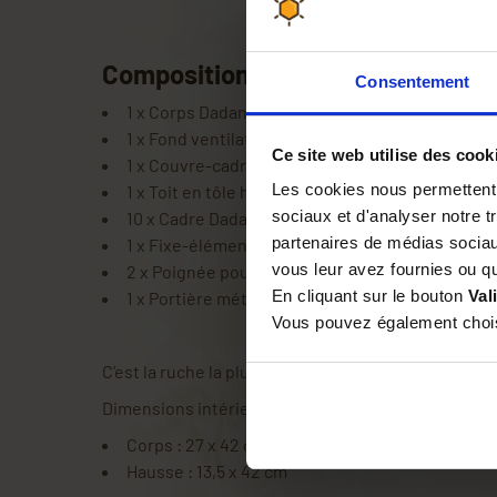
Composition de la ruche :
Consentement
1 x Corps Dadant pour ruche 10 cadres en bois
1 x Fond ventilation totale Nicot pour ruche 10 
Ce site web utilise des cook
1 x Couvre-cadres pour ruche Dadant 10 cadres
Les cookies nous permettent d
1 x Toit en tôle h. 80 mm
sociaux et d'analyser notre t
10 x Cadre Dadant corps avec fils verticaux
partenaires de médias sociaux
1 x Fixe-éléments en inox avec vis (sachet de 2)
vous leur avez fournies ou qu'
2 x Poignée pour ruche type St Etienne
En cliquant sur le bouton
Val
1 x Portière métal 375 mm
Vous pouvez également choisi
C'est la ruche la plus courante et la plus utilisée 
Dimensions intérieures des cadres Dadant :
Corps : 27 x 42 cm
Hausse : 13,5 x 42 cm