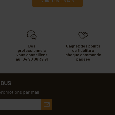
VOIR TOUS LES AVIS
Des
Gagnez des points
professionnels
de fidélité à
vous conseillent
chaque commande
au 04 90 06 39 91
passée
NOUS
promotions par mail