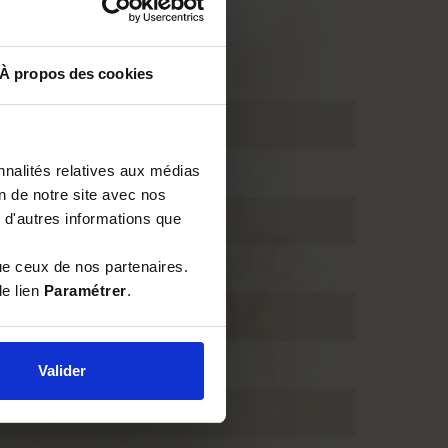
À propos des cookies
Bois
Cadres droits
nnalités relatives aux médias
A tenons
on de notre site avec nos
 d'autres informations que
Classique
ue ceux de nos partenaires.
Ecoruche
le lien
Paramétrer
.
Sans hausse
Ventilé
Valider
Avec cadres filés