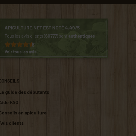
APICULTURE.NET EST NOTÉ 4.49/5
Tous les avis clients (
60777
) sont
authentiques
Voir tous les avis
CONSEILS
Le guide des débutants
Aide FAQ
Conseils en apiculture
Avis clients