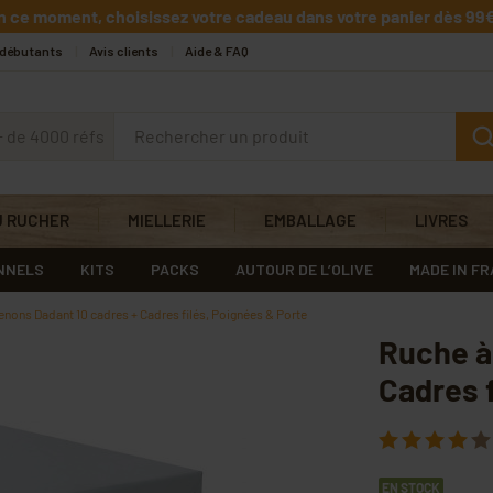
n ce moment, choisissez votre cadeau dans votre panier dès 99€
 débutants
Avis clients
Aide & FAQ
+ de 4000 réfs
U RUCHER
MIELLERIE
EMBALLAGE
LIVRES
NNELS
KITS
PACKS
AUTOUR DE L’OLIVE
MADE IN F
enons Dadant 10 cadres + Cadres filés, Poignées & Porte
Ruche à
Cadres f
EN STOCK