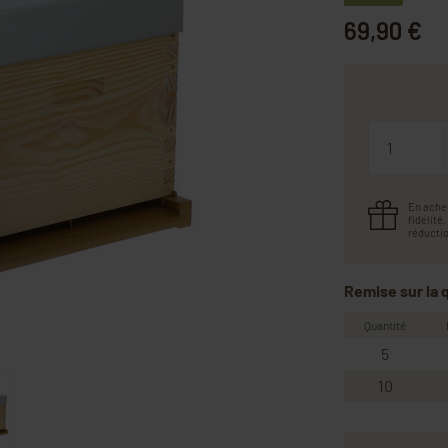
69,90 €
Quantité
En ache
fidélité
réductio
Remise sur la 
Quantité
5
10