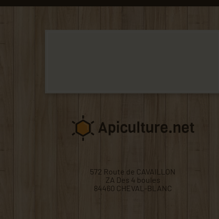
572 Route de CAVAILLON
ZA Des 4 boules
84460 CHEVAL-BLANC