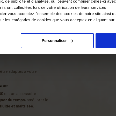
 épaisses comme le miel
. À
, de publicité et d'analyse, qui peuvent combiner celles-ci avec
s tels que l’eau ou les huiles
ils ont collectées lors de votre utilisation de leurs services.
ider
vous acceptez l'ensemble des cookies de notre site ainsi q
r les catégories de cookies que vous acceptez en cliquant sur 
tallé sur un
maturateur ou un
Personnaliser
 être adaptés à votre
cace
60
est un accessoire
gner du temps
, améliorer la
fluide et maîtrisée
.