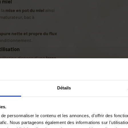
u miel
 la
mise en pot du miel
ainsi
 maturateur, bac à
pure nette et propre du flux
 conditionnement.
ilisation
uillotine dispose d’une
large
ur les miels épais. La
opre et maîtrisé.
er le débit en douceur et
 en pot.
Détails
mentaire
, robuste et durable,
ies.
çu pour
résister à un usage
e personnaliser le contenu et les annonces, d'offrir des fonctio
rafic. Nous partageons également des informations sur l'utilisati