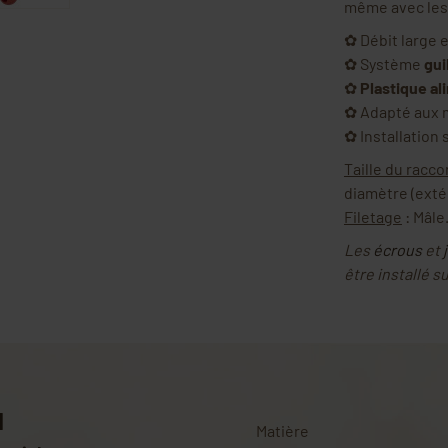
même avec les 
✿ Débit large 
✿ Système
gui
✿
Plastique al
✿ Adapté aux m
✿ Installation
Taille du racco
diamètre (extér
Filetage
: Mâle
Les
écrous
et
être installé s
l
Matière