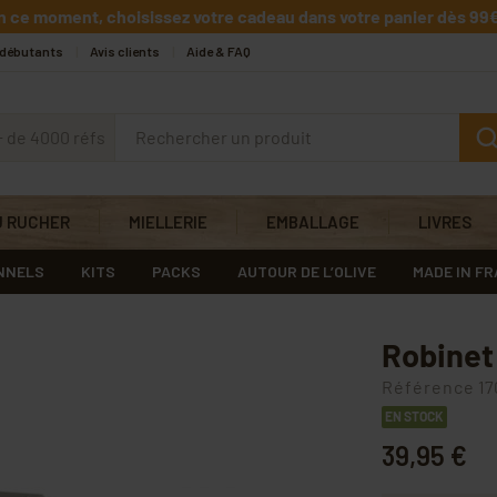
n ce moment, choisissez votre cadeau dans votre panier dès 99€
 débutants
Avis clients
Aide & FAQ
+ de 4000 réfs
U RUCHER
MIELLERIE
EMBALLAGE
LIVRES
NNELS
KITS
PACKS
AUTOUR DE L’OLIVE
MADE IN F
Robinet
Référence
17
EN STOCK
39,95 €