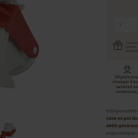
Quantité
En ache
fidélité
réductio
30 jours pou
changer d'avi
satisfait o
remboursé
Indispensable e
mise en pot du
débit généreu
ergonomique, ga