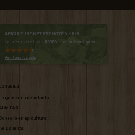
APICULTURE.NET EST NOTÉ 4.49/5
Tous les avis clients (
60784
) sont
authentiques
Voir tous les avis
CONSEILS
Le guide des débutants
Aide FAQ
Conseils en apiculture
Avis clients