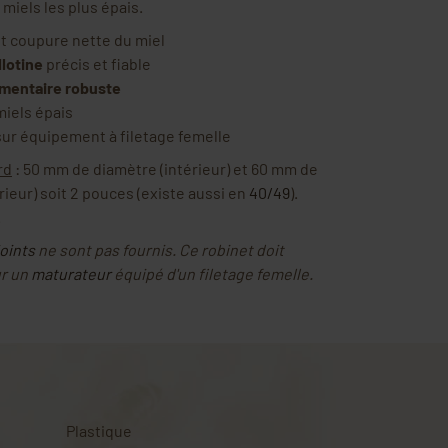
miels les plus épais.
et coupure nette du miel
llotine
précis et fiable
imentaire robuste
iels épais
 sur équipement à filetage femelle
rd
: 50 mm de diamètre (intérieur) et 60 mm de
ieur) soit 2 pouces (existe aussi en
4
0/49
).
.
joints
ne sont pas fournis. Ce robinet doit
ur un
maturateur
équipé d'un filetage femelle.
Plastique