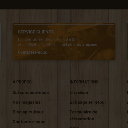
SERVICE CLIENTS
Du lundi au vendredi de 8h30 à 12h
et de 13h30 à 17h00 en appelant le
04 90 06 39 91
Contactez-nous
À PROPOS
INFORMATIONS
Qui sommes-nous
Livraison
Nos magasins
Echange et retour
Blog apiculteur
Formulaire de
rétractation
Contactez-nous