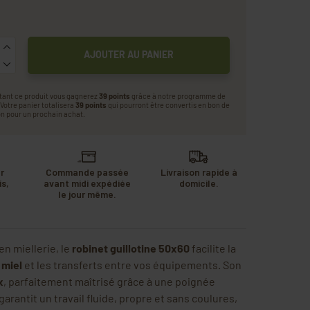
AJOUTER AU PANIER
tant ce produit vous gagnerez
39 points
grâce à notre programme de
. Votre panier totalisera
39 points
qui pourront être convertis en bon de
n pour un prochain achat.
r
Commande passée
Livraison rapide à
s,
avant midi expédiée
domicile.
u
le jour même.
.
n miellerie, le
robinet guillotine 50x60
facilite la
 miel
et les transferts entre vos équipements. Son
x
, parfaitement maîtrisé grâce à une poignée
rantit un travail fluide, propre et sans coulures,