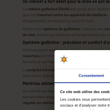
Un robinet à fort débit pour la mise en pot d
Le
robinet guillotine 50x60
est conçu pour faciliter
que son
transfert entre les appareils de miellerie
:
désoperculer, extracteur ou cuve en inox.
Grâce à son
système de guillotine
, il assure une
cou
de miel
, évitant les coulures et les pertes lors du
Système guillotine : précision et confort d’ut
Contrairement aux robinets à clapet, ce modèle à g
ouverture
permettant un
débit important
, idéal po
fermeture est franche et précise, pour un travail pr
La
poignée à boule ergonomique
permet de contrôl
sans effort, même lors de longues séances de mise
Consentement
Matériau alimentaire et conception robuste
Ce robinet est fabriqué en
plastique de qualité ali
Ce site web utilise des cook
parfaitement adapté au contact du miel. Il est con
Les cookies nous permettent d
régulier en miellerie
.
sociaux et d'analyser notre t