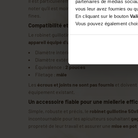
Il est particulièrement efficace pour les
substances
partenaires de médias sociaux
noter qu’il est moins adapté aux liquides très fluide
vous leur avez fournies ou qu'
fines.
En cliquant sur le bouton
Val
Vous pouvez également choisi
Compatibilité et installation
Le robinet guillotine
50x60
est prévu pour être ins
appareil équipé d’un filetage femelle
.
Diamètre intérieur du raccord :
50 mm
Diamètre extérieur du raccord :
60 mm
Équivalence :
2 pouces
Filetage :
mâle
Les
écrous et joints ne sont pas fournis
et doivent
équipement existant.
Un accessoire fiable pour une miellerie effi
Simple, robuste et précis, le
robinet guillotine 50x
incontournable pour les apiculteurs souhaitant
ga
propreté de leur travail et assurer une
mise en pot 