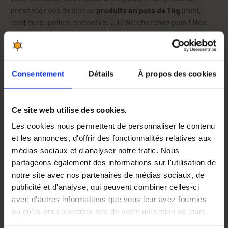
présenter vos délicieux
produits en pots de 1 kg
(miel,
confiture, pollen, conserve, ...) ? Ne cherchez plus ! Nos
paniers en toile de jute
sont spécialement conçus pour
sublimer et mettre en valeur vos préparations.
Chaque panier est muni de
deux fenêtres transparentes
,
Consentement
Détails
À propos des cookies
permettant d'exposer et de protéger vos produits tout en
offrant un aperçu alléchant de leur contenu. Les
deux
anses en bambou
ajoutent une touche d'authenticité et
Ce site web utilise des cookies.
de raffinement à l'ensemble, facilitant également le
transport.
Les cookies nous permettent de personnaliser le contenu
et les annonces, d'offrir des fonctionnalités relatives aux
Vendus par
lots de 10
, ces paniers en toile de jute d'une
médias sociaux et d'analyser notre trafic. Nous
capacité de
2 pots de 1kg
sont idéaux pour créer des
partageons également des informations sur l'utilisation de
cadeaux "dégustation"
uniques et personnalisés.
notre site avec nos partenaires de médias sociaux, de
Surprenez vos proches ou vos clients avec un
emballage
publicité et d'analyse, qui peuvent combiner celles-ci
authentique et écologique
qui saura marquer les esprits
avec d'autres informations que vous leur avez fournies
et valoriser votre savoir-faire.
ou qu'ils ont collectées lors de votre utilisation de leurs
Matière
Toile de jute
services.