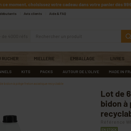
n ce moment, choisissez votre cadeau dans votre panier dès 99€
 débutants
Avis clients
Aide & FAQ
+ de 4000 réfs
U RUCHER
MIELLERIE
EMBALLAGE
LIVRES
NNELS
KITS
PACKS
AUTOUR DE L’OLIVE
MADE IN F
 de bidon à piège frelon asiatique recyclable
Lot de 6
bidon à 
recycla
Référence
WE
EN STOCK