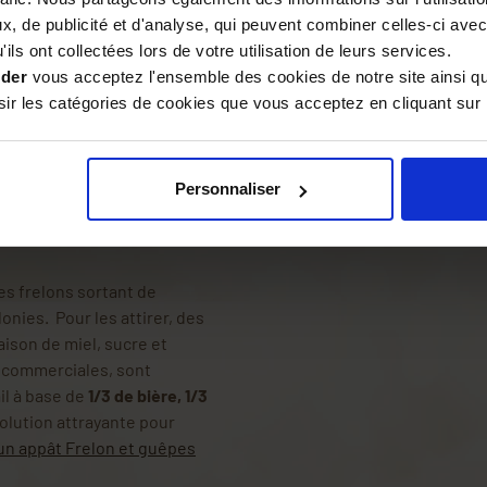
, de publicité et d'analyse, qui peuvent combiner celles-ci avec
iode est plus efficace car il
ils ont collectées lors de votre utilisation de leurs services.
eproduction et la
ider
vous acceptez l'ensemble des cookies de notre site ainsi q
e noter que le calendrier peut
r les catégories de cookies que vous acceptez en cliquant sur 
tiques régionales.
ièges vont principalement
i pourront à nouveau créer
Personnaliser
nes frelons sortant de
onies. Pour les attirer, des
ison de miel, sucre et
 commerciales, sont
ail à base de
1/3 de bière, 1/3
olution attrayante pour
un appât Frelon et guêpes