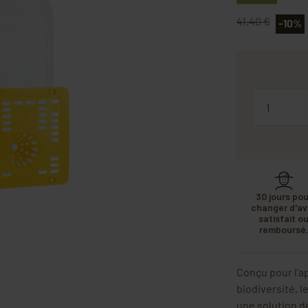
41,40 €
-10%
Quantité
30 jours pou
changer d'avi
satisfait o
remboursé
Conçu pour l’ap
biodiversité, l
une solution d