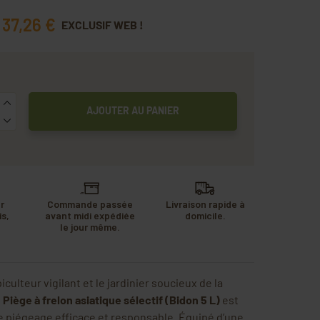
37,26 €
EXCLUSIF WEB !
AJOUTER AU PANIER
r
Commande passée
Livraison rapide à
s,
avant midi expédiée
domicile.
u
le jour même.
.
iculteur vigilant et le jardinier soucieux de la
e
Piège à frelon asiatique sélectif (Bidon 5 L)
est
e piégeage efficace et responsable. Équipé d’une