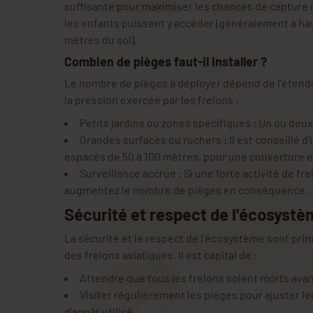
suffisante pour maximiser les chances de capture 
les enfants puissent y accéder (généralement à ha
mètres du sol).
Combien de pièges faut-il installer ?
Le nombre de pièges à déployer dépend de l'étendu
la pression exercée par les frelons :
Petits jardins ou zones spécifiques : Un ou deux
Grandes surfaces ou ruchers : Il est conseillé d'
espacés de 50 à 100 mètres, pour une couverture e
Surveillance accrue : Si une forte activité de fr
augmentez le nombre de pièges en conséquence.
Sécurité et respect de l'écosyst
La sécurité et le respect de l'écosystème sont pri
des frelons asiatiques. Il est capital de :
Attendre que tous les frelons soient morts avant
Visiter régulièrement les pièges pour ajuster l
d'appât utilisé.