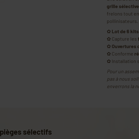
grille sélectiv
frelons tout en
pollinisateurs.
✿
Lot de 6 kits
✿ Capture les
✿
Ouvertures 
✿ Conforme
r
✿ Installation 
Pour un assemb
pas à nous soll
enverrons la n
pièges sélectifs