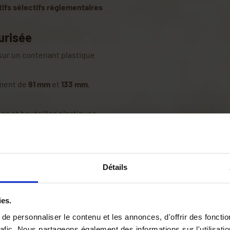
tifs sélectifs réglementaires
curisée
 sur un contenant plastique
ement de
91 mm
et
133 mm
,
hes et bouteilles plastiques.
 préserver la biodiversité. Il
lés d'activité des frelons
et
Détails
ur les insectes non ciblés.
ies.
généralement situé entre
e personnaliser le contenu et les annonces, d'offrir des fonctio
t où les reines, sortant de
rafic. Nous partageons également des informations sur l'utilisati
ement à la recherche d'un site