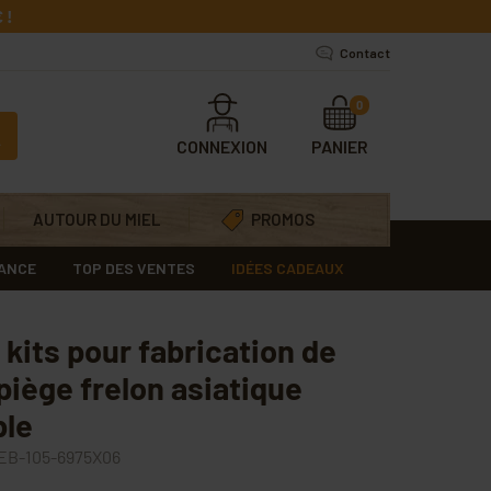
 !
Contact
0
CONNEXION
PANIER
AUTOUR DU MIEL
PROMOS
RANCE
TOP DES VENTES
IDÉES CADEAUX
 kits pour fabrication de
piège frelon asiatique
ble
B-105-6975X06