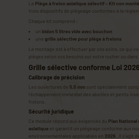
Le
Piège à frelon asiatique sélectif – Kit non monté
trois dispositifs de piégeage conformes à la régle
Chaque kit comprend :
un
bidon 5 litres vide avec bouchon
une
grille sélective pour piège à frelons
Le montage est à effectuer par vos soins, ce qui vo
pièges selon vos besoins sur votre rucher ou dans 
Grille sélective conforme Loi 202
Calibrage de précision
Les ouvertures de
5,5 mm
sont spécialement conç
l’échappement immédiat des abeilles et petits inse
frelons.
Sécurité juridique
Ce module répond aux exigences du
Plan National 
asiatique
et garantit un piégeage conforme aux no
environnementales applicables en
2026
. Il s’agit