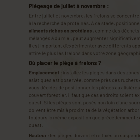
Piégeage de juillet à novembre :
Entre juillet et novembre, les frelons se concentre
à la recherche de protéines. À ce stade, positionne
aliments riches en protéines
, comme des déchets 
mélangés à du miel, peut augmenter significativem
Il est important d'expérimenter avec différents ap
attire le plus les frelons dans votre zone géograph
Où placer le piège à frelons ?
Emplacement
: installez les pièges dans des zones 
asiatiques est observée, comme près des ruchers o
vous décidez de positionner les pièges aux lisière
couvert forestier, il faut que ces endroits soient 
ouest. Si les pièges sont posés non loin d'une sour
doivent être mis à proximité de la végétation arbor
toujours la même exposition que précédemment : c'
ouest.
Hauteur
: les pièges doivent être fixés ou suspend