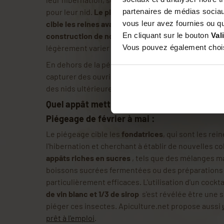
partenaires de médias sociaux
pour leur nid.
Le piégeage réalisé pendant cette pér
vous leur avez fournies ou qu'
cible les reines avant qu'elles ne commencent la r
En cliquant sur le bouton
Val
construction de nouveaux nids
. Il est important d
Vous pouvez également choisi
légèrement varier en fonction des conditions clima
En dehors de la période de mi-février à mai, les p
capturer des ouvrières et non les reines. Celles-c
des nids ultérieurement.
Quel appât mettre dans le piège ?
Piégeage de février à mai :
Le piégeage cible les
fondatrices
, qui sont les rei
l'hibernation et cherchant à établir de nouvelles col
appâts riches en sucres
, tels que des mélanges ma
boissons sucrées fermentées ou des préparations
particulièrement efficaces. L'utilisation d'un cockt
de vin blanc et 1/3 de sirop
s'est révélée être une s
piéger ces insectes. Apiculture.net propose aussi
prêt à l'emploi
.