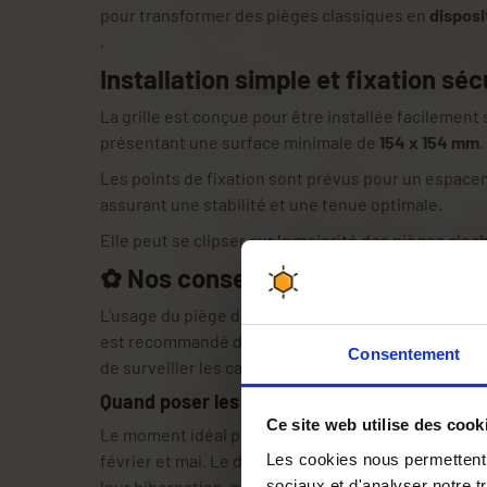
pour transformer des pièges classiques en
disposi
.
Installation simple et fixation sé
La grille est conçue pour être installée facilement
présentant une surface minimale de
154 x 154 mm
.
Les points de fixation sont prévus pour un espac
assurant une stabilité et une tenue optimale.
Elle peut se clipser sur la majorité des pièges cloc
✿ Nos conseils pour le piégeage
L'usage du piège doit être attentif et mesuré afin de
est recommandé de le
placer durant les périodes c
Consentement
de surveiller les captures pour minimiser l'impact s
Quand poser les pièges à frelon ?
Ce site web utilise des cook
Le moment idéal pour le piégeage des reines est 
Les cookies nous permettent d
février et mai. Le début du printemps est le momen
sociaux et d'analyser notre t
leur hibernation, sont les plus vulnérables et activ