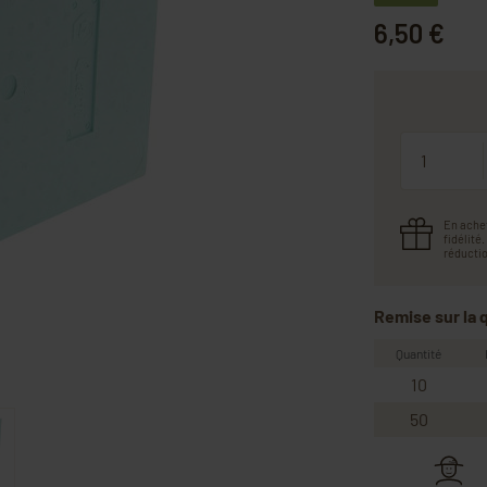
6,50 €
Quantité
En ache
fidélité
réductio
Remise sur la 
Quantité
10
50