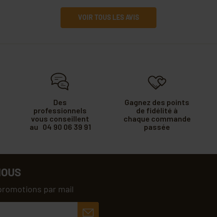
VOIR TOUS LES AVIS
Des
Gagnez des points
professionnels
de fidélité à
vous conseillent
chaque commande
au 04 90 06 39 91
passée
NOUS
promotions par mail