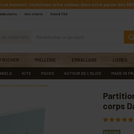
n ce moment, choisissez votre cadeau dans votre panier dès 99€
 débutants
Avis clients
Aide & FAQ
+ de 4000 réfs
U RUCHER
MIELLERIE
EMBALLAGE
LIVRES
NNELS
KITS
PACKS
AUTOUR DE L’OLIVE
MADE IN F
yrène pour cadre de corps Dadant
Partitio
corps D
EN STOCK