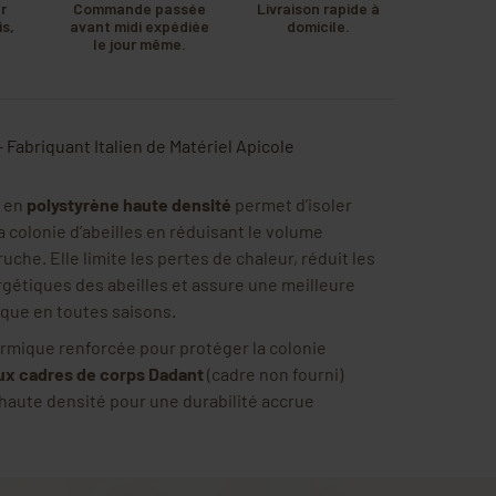
r
Commande passée
Livraison rapide à
s,
avant midi expédiée
domicile.
u
le jour même.
.
- Fabriquant Italien de Matériel Apicole
en
polystyrène haute densité
permet d’isoler
a colonie d’abeilles en réduisant le volume
 ruche. Elle limite les pertes de chaleur, réduit les
étiques des abeilles et assure une meilleure
que en toutes saisons.
ermique renforcée pour protéger la colonie
ux cadres de corps Dadant
(cadre non fourni)
haute densité pour une durabilité accrue