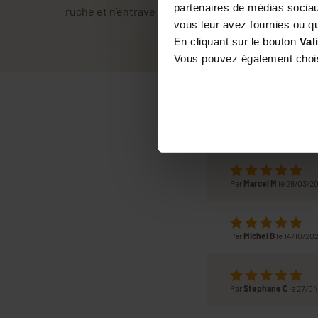
partenaires de médias sociaux
ruche et n’entrave pas la circulation des abeilles.
vous leur avez fournies ou qu'
En cliquant sur le bouton
Val
Vous pouvez également choisi
Par
Marcel M
le 28/03/2
Par
Michel B
le 14/10/20
Par
Stephane C
le 27/0