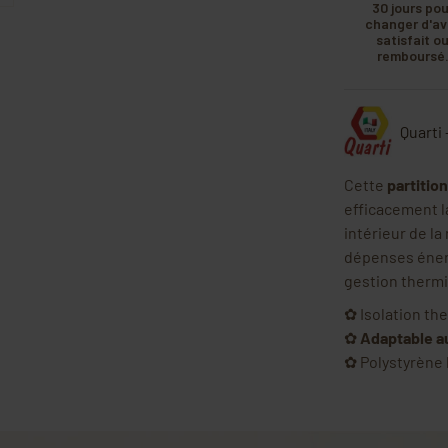
30 jours pou
changer d'avi
satisfait o
remboursé
Quarti 
Cette
partition
efficacement l
intérieur de la
dépenses énerg
gestion thermi
✿ Isolation th
✿
Adaptable a
✿ Polystyrène 