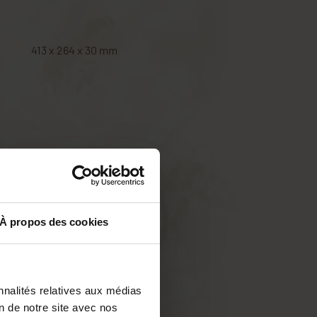
413 x 264 x 30 mm
À propos des cookies
nnalités relatives aux médias
on de notre site avec nos