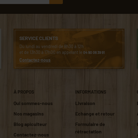
SERVICE CLIENTS
Du lundi au vendredi de 8h30 à 12h
et de 13h30 à 17h00 en appelant le
04 90 06 39 91
Contactez-nous
À PROPOS
INFORMATIONS
Qui sommes-nous
Livraison
Nos magasins
Echange et retour
Blog apiculteur
Formulaire de
rétractation
Contactez-nous