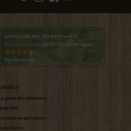
APICULTURE.NET EST NOTÉ 4.49/5
Tous les avis clients (
60770
) sont
authentiques
Voir tous les avis
CONSEILS
Le guide des débutants
Aide FAQ
Conseils en apiculture
Avis clients