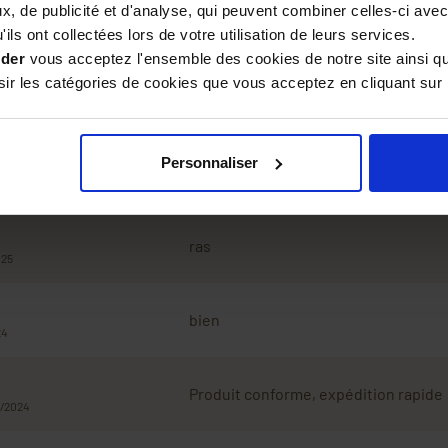
, de publicité et d'analyse, qui peuvent combiner celles-ci avec
ils ont collectées lors de votre utilisation de leurs services.
ider
vous acceptez l'ensemble des cookies de notre site ainsi q
r les catégories de cookies que vous acceptez en cliquant sur 
Avis
Personnaliser
ras
025
bien
24
Produit conforme, expédition rapide
4/2024