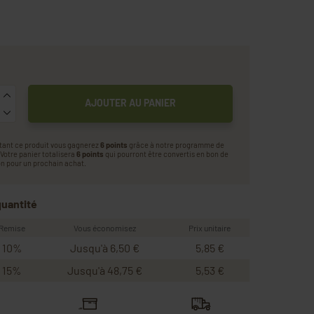
AJOUTER AU PANIER
tant ce produit vous gagnerez
6 points
grâce à notre programme de
. Votre panier totalisera
6 points
qui pourront être convertis en bon de
n pour un prochain achat.
quantité
Remise
Vous économisez
Prix unitaire
10%
Jusqu'à 6,50 €
5,85 €
15%
Jusqu'à 48,75 €
5,53 €