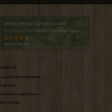
APICULTURE.NET EST NOTÉ 4.49/5
Tous les avis clients (
60784
) sont
authentiques
Voir tous les avis
CONSEILS
Le guide des débutants
Aide FAQ
Conseils en apiculture
Avis clients