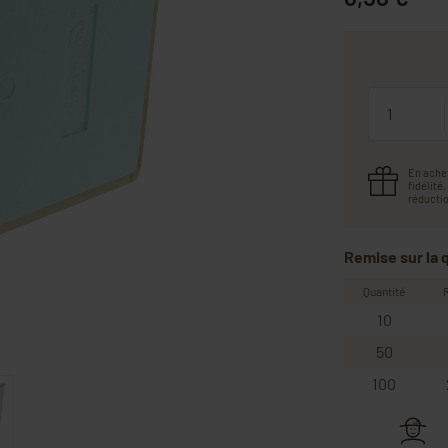
Quantité
En ache
fidélité
réductio
Remise sur la 
Quantité
10
50
100