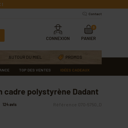
 !
Contact
0
CONNEXION
PANIER
AUTOUR DU MIEL
PROMOS
RANCE
TOP DES VENTES
IDÉES CADEAUX
on cadre polystyrène Dadant
Référence
070-5750_D
124 avis