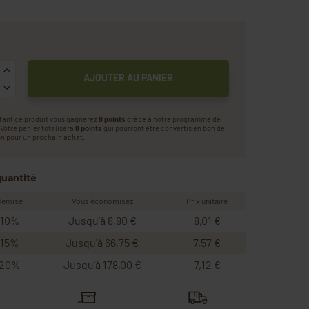
AJOUTER AU PANIER
tant ce produit vous gagnerez
8 points
grâce à notre programme de
. Votre panier totalisera
8 points
qui pourront être convertis en bon de
n pour un prochain achat.
quantité
Remise
Vous économisez
Prix unitaire
10%
Jusqu'à 8,90 €
8,01 €
15%
Jusqu'à 66,75 €
7,57 €
20%
Jusqu'à 178,00 €
7,12 €