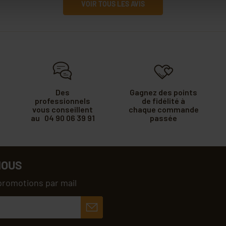
VOIR TOUS LES AVIS
Des
Gagnez des points
professionnels
de fidélité à
vous conseillent
chaque commande
au 04 90 06 39 91
passée
NOUS
promotions par mail