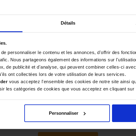
Détails
Avis
ies.
e personnaliser le contenu et les annonces, d'offrir des fonctio
rafic. Nous partageons également des informations sur l'utilisati
A voir dans le temps
, de publicité et d'analyse, qui peuvent combiner celles-ci avec
26
ils ont collectées lors de votre utilisation de leurs services.
ider
vous acceptez l'ensemble des cookies de notre site ainsi q
Ça marche
r les catégories de cookies que vous acceptez en cliquant sur 
026
excellent produits
Personnaliser
2025