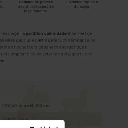
r
Commande passée
Livraison rapide à
s,
avant midi expédiée
domicile.
u
le jour même.
.
'hivernage, la
partition cadre dadant
permet de
abeilles dans une partie de la ruche limitant ainsi
ments et donc leurs dépenses énergétiques.
n est composée de polystyrène qui apporte une
ite
.
470/435 mm x H. 300 mm
Dadant corps