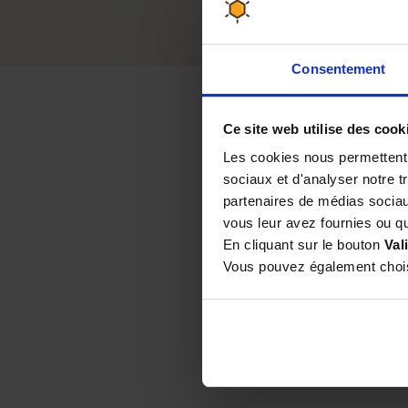
Consentement
Ce site web utilise des cook
Les cookies nous permettent d
sociaux et d'analyser notre t
partenaires de médias sociaux
Par
Serge B
le 17/04/20
vous leur avez fournies ou qu'
En cliquant sur le bouton
Val
Vous pouvez également choisi
Par
Gertou P
le 24/03/2
Par
Georges B
le 27/08/