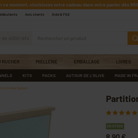
n ce moment, choisissez votre cadeau dans votre panier dès 99€
 débutants
Avis clients
Aide & FAQ
+ de 4000 réfs
U RUCHER
MIELLERIE
EMBALLAGE
LIVRES
NNELS
KITS
PACKS
AUTOUR DE L’OLIVE
MADE IN F
polystyrène Dadant
Partiti
EN STOCK
8,90 €