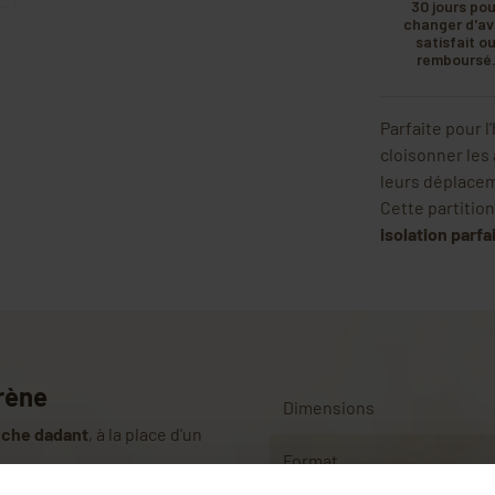
30 jours pou
changer d'avi
satisfait o
remboursé
Parfaite pour l
cloisonner les 
leurs déplace
Cette partitio
isolation parfa
rène
Dimensions
uche dadant
, à la place d'un
Format