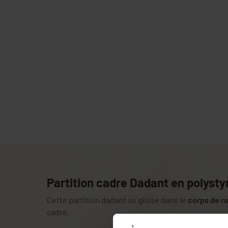
Partition cadre Dadant en polysty
Cette partition dadant se glisse dans le
corps de r
cadre.