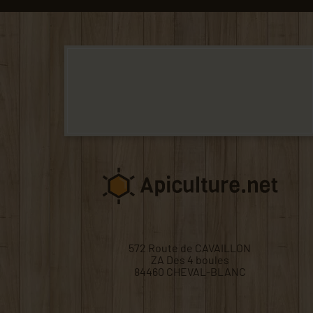
572 Route de CAVAILLON
ZA Des 4 boules
84460 CHEVAL-BLANC