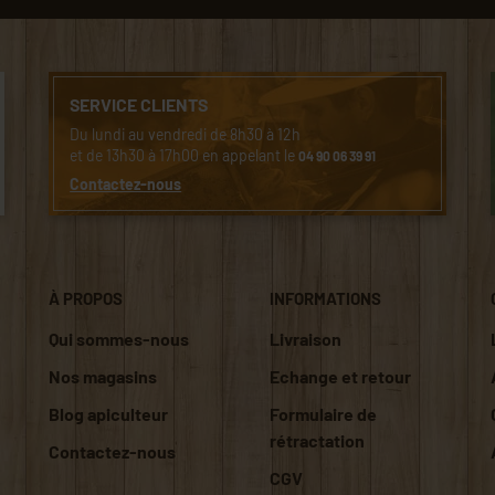
SERVICE CLIENTS
Du lundi au vendredi de 8h30 à 12h
et de 13h30 à 17h00 en appelant le
04 90 06 39 91
Contactez-nous
À PROPOS
INFORMATIONS
Qui sommes-nous
Livraison
Nos magasins
Echange et retour
Blog apiculteur
Formulaire de
rétractation
Contactez-nous
CGV