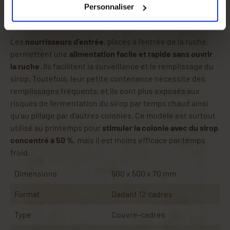
automne, ainsi que pendant les périodes de pénurie de
Personnaliser
le lien
Paramétrer
.
nectar.
Nourrisseurs d'entrée
Les
nourrisseurs d'entrée
, placés à l'entrée de la ruche,
permettent une
alimentation facile et rapide sans ouvrir
la ruche
. Ils facilitent la surveillance et le remplissage du
sirop. Toutefois, leur petite contenance nécessite des
remplissages fréquents, et ils sont plus exposés aux
risques de fermentation du sirop par temps chaud ainsi
qu'au pillage par d'autres colonies. Ce modèle est surtout
utilisé au printemps pour
stimuler la colonie avec du sirop
concentré à 50 %
, mais il est moins efficace par temps
froid.
Dimensions
500 x 500 x 70 mm
Format
Dadant 12 cadres
Type
Couvre-cadres