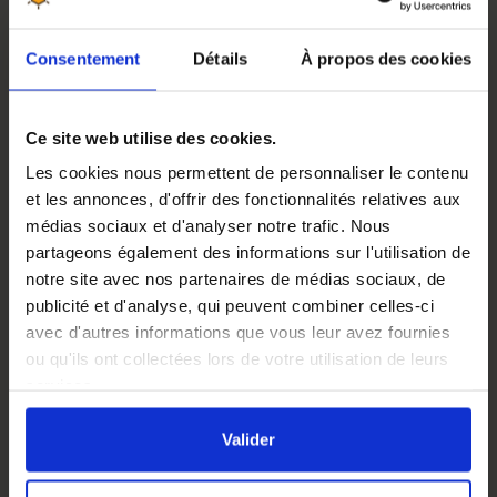
remplacement d'un cadre, sont idéaux pour l'
alimentation
en
sirop liquide
. Leur installation réduit le risque de
Consentement
Détails
À propos des cookies
pillage, ce qui les rend parfaits pour alimenter les
nucléis
et les ruches d'observation. Cependant, ils nécessitent
l'ouverture de la ruche, ce qui peut perturber la colonie, et
Ce site web utilise des cookies.
présentent un risque de noyade pour les abeilles. De plus,
ils impliquent la perte d'un cadre de corps. Ces
Les cookies nous permettent de personnaliser le contenu
nourrisseurs sont utilisés principalement au printemps et
et les annonces, d'offrir des fonctionnalités relatives aux
en été.
médias sociaux et d'analyser notre trafic. Nous
partageons également des informations sur l'utilisation de
Nourrisseurs couvre-cadres
notre site avec nos partenaires de médias sociaux, de
Installés au-dessus du corps de la ruche, sous le toit, les
publicité et d'analyse, qui peuvent combiner celles-ci
nourrisseurs couvre-cadres
sont très pratiques grâce à
avec d'autres informations que vous leur avez fournies
leur
grande contenance
, pouvant aller jusqu'à 5 litres de
ou qu'ils ont collectées lors de votre utilisation de leurs
sirop. Ils sont
faciles à remplir sans ouvrir complètement
services.
la ruche
, ce qui réduit les risques de piqûres et de
En cliquant sur le bouton
Valider
vous acceptez
perturbation de la colonie. Ils sont adaptés pour fournir du
l'ensemble des cookies de notre site ainsi que ceux de
Valider
sirop liquide
ainsi que du
candi solide
. Ce type de
nos partenaires. Vous pouvez également choisir les
nourrisseur est particulièrement utile en hiver et en
catégories de cookies que vous acceptez en cliquant sur