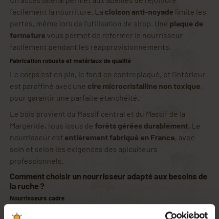
facilement la nourriture. La
cloison anti-noyade
limite les
pertes, même lors de l’utilisation de sirop. Une
plaque de
fermeture
vous permet de refermer le nourrisseur
facilement pendant les réapprovisionnements.
Fabrication robuste et matériaux de qualité
Le corps est en pin, le fond en contreplaqué, et l’intérieur
est paraffiné avec une
cire microcristalline non toxique
,
pour garantir une parfaite étanchéité.
Le bois provient du Massif central et du Massif de la
Margeride, tous issus de
forêts gérées durablement
. Le
nourrisseur est
entièrement fabriqué en France
, avec
soin et selon les exigences des apiculteurs
professionnels.
Comment choisir un nourrisseur adapté aux besoins de
la ruche ?
Nourrisseurs cadre
Les
nourrisseurs cadre
, placés à l'intérieur de la ruche en