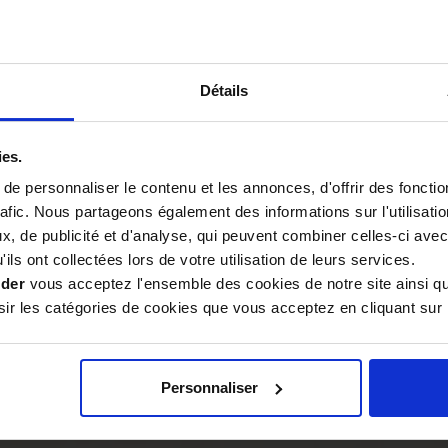
ez un
remplissage de vide
roduits des chocs durant le
Détails
ngagement durable
ies.
he de logistique durable. Le
e personnaliser le contenu et les annonces, d'offrir des fonctio
enu recyclé
(PCR certifié
rafic. Nous partageons également des informations sur l'utilisati
es vierges. Cette approche
, de publicité et d'analyse, qui peuvent combiner celles-ci avec
tions tout en garantissant
ils ont collectées lors de votre utilisation de leurs services.
lms standards.
ider
vous acceptez l'ensemble des cookies de notre site ainsi q
r les catégories de cookies que vous acceptez en cliquant sur 
100 % recyclable
après usage.
que, les informations
nt une
encre à base d'eau
non
Personnaliser
 norme
EN13427
, assurant une
in de votre entreprise.