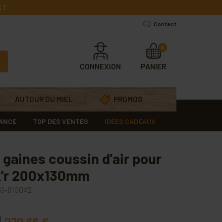
 !
Contact
0
CONNEXION
PANIER
AUTOUR DU MIEL
PROMOS
RANCE
TOP DES VENTES
IDÉES CADEAUX
 gaines coussin d'air pour
k'r 200x130mm
0-8100X2