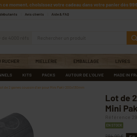
n ce moment, choisissez votre cadeau dans votre panier dès 99€
 débutants
Avis clients
Aide & FAQ
+ de 4000 réfs
U RUCHER
MIELLERIE
EMBALLAGE
LIVRES
NNELS
KITS
PACKS
AUTOUR DE L’OLIVE
MADE IN F
ot de 2 gaines coussin d'air pour Mini Pak'r 200x130mm
Lot de 2
Mini Pa
Référence
29
EN STOCK
284,90 €
-5%