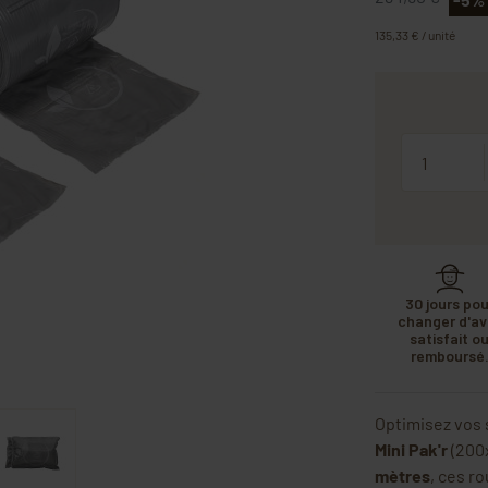
135,33 € / unité
Quantité
30 jours pou
changer d'avi
satisfait o
remboursé
Optimisez vos 
Mini Pak'r
(200x
mètres
, ces r