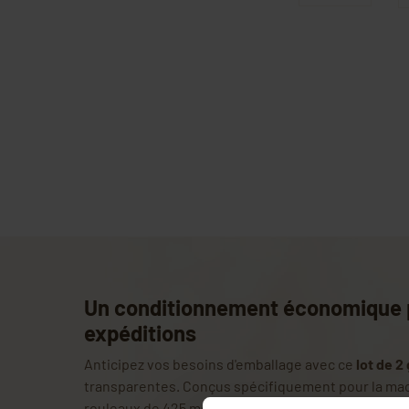
Un conditionnement économique 
expéditions
Anticipez vos besoins d'emballage avec ce
lot de 2
transparentes. Conçus spécifiquement pour la ma
rouleaux de 425 mètres chacun vous permettent d