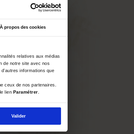
À propos des cookies
nnalités relatives aux médias
on de notre site avec nos
 d'autres informations que
ue ceux de nos partenaires.
le lien
Paramétrer
.
Valider