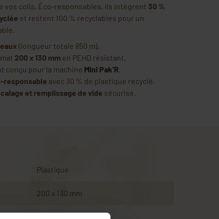
e vos colis. Éco-responsables, ils intègrent
30 %
yclée
et restent 100 % recyclables pour un
able.
leaux
(longueur totale 850 m).
rmat
200 x 130 mm
en PEHD résistant.
t conçu pour la machine
Mini Pak’R
.
-responsable
avec 30 % de plastique recyclé.
e
calage et remplissage de vide
sécurisé.
Plastique
200 x 130 mm