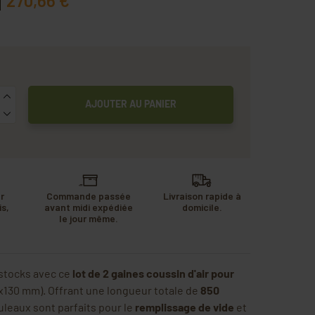
270,66 €
AJOUTER AU PANIER
r
Commande passée
Livraison rapide à
s,
avant midi expédiée
domicile.
u
le jour même.
.
stocks avec ce
lot de 2 gaines coussin d'air pour
130 mm). Offrant une longueur totale de
850
ouleaux sont parfaits pour le
remplissage de vide
et