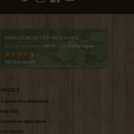
APICULTURE.NET EST NOTÉ 4.49/5
Tous les avis clients (
60784
) sont
authentiques
Voir tous les avis
CONSEILS
Le guide des débutants
Aide FAQ
Conseils en apiculture
Avis clients