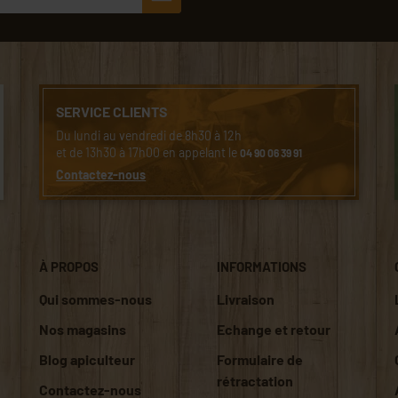
SERVICE CLIENTS
Du lundi au vendredi de 8h30 à 12h
et de 13h30 à 17h00 en appelant le
04 90 06 39 91
Contactez-nous
À PROPOS
INFORMATIONS
Qui sommes-nous
Livraison
Nos magasins
Echange et retour
Blog apiculteur
Formulaire de
rétractation
Contactez-nous