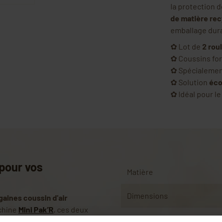
la protection d
de matière rec
emballage dur
✿ Lot de
2 rou
✿ Coussins fo
✿ Spécialemen
✿ Solution
éco
✿ Idéal pour l
pour vos
Matière
Dimensions
 gaines coussin d'air
chine
Mini Pak’R
, ces deux
e sécuriser un grand volume