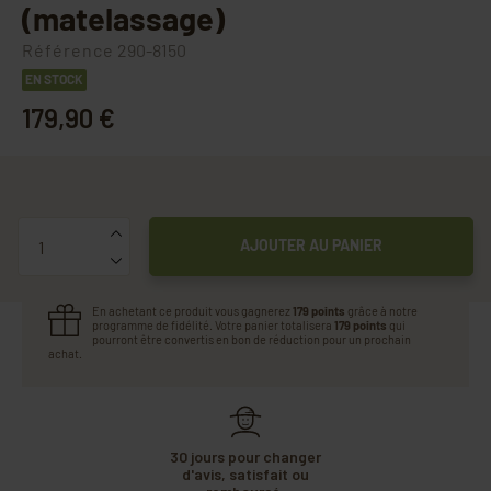
(matelassage)
Référence
290-8150
EN STOCK
179,90 €
Quantité
AJOUTER AU PANIER
En achetant ce produit vous gagnerez
179 points
grâce à notre
programme de fidélité. Votre panier totalisera
179 points
qui
pourront être convertis en bon de réduction pour un prochain
achat.
30 jours pour changer
d'avis, satisfait ou