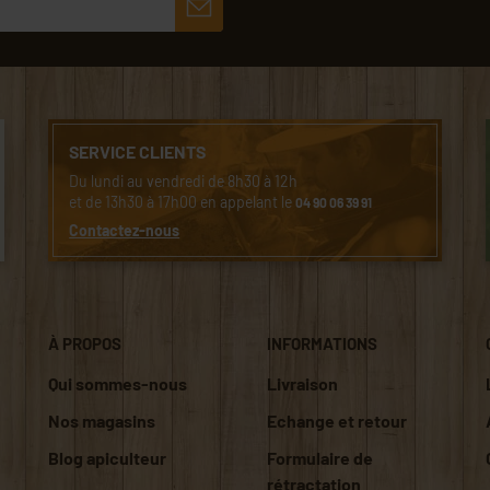
SERVICE CLIENTS
Du lundi au vendredi de 8h30 à 12h
et de 13h30 à 17h00 en appelant le
04 90 06 39 91
Contactez-nous
À PROPOS
INFORMATIONS
Qui sommes-nous
Livraison
Nos magasins
Echange et retour
Blog apiculteur
Formulaire de
rétractation