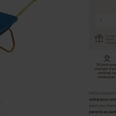
Quantité
En ache
fidélité
réductio
30 jours pou
changer d'avi
satisfait o
remboursé
Initiez vos pet
métal pour enf
pour une maniab
parents au jar