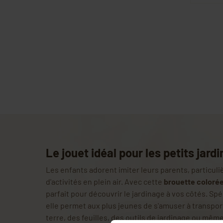
Le jouet idéal pour les petits jardi
Les enfants adorent imiter leurs parents, particuliè
d'activités en plein air. Avec cette
brouette colorée
parfait pour découvrir le jardinage à vos côtés. S
elle permet aux plus jeunes de s'amuser à transport
terre, des feuilles, des outils de jardinage ou mêm