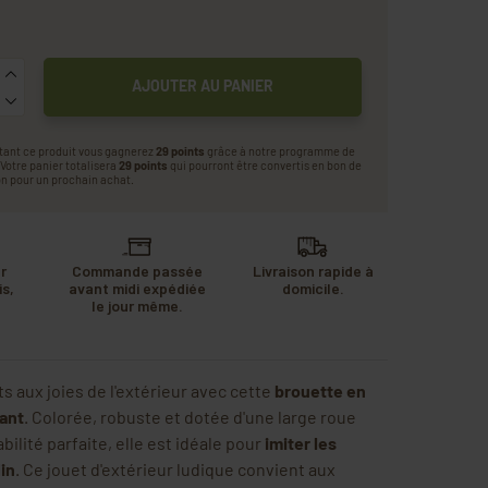
AJOUTER AU PANIER
tant ce produit vous gagnerez
29 points
grâce à notre programme de
. Votre panier totalisera
29 points
qui pourront être convertis en bon de
n pour un prochain achat.
r
Commande passée
Livraison rapide à
s,
avant midi expédiée
domicile.
u
le jour même.
.
its aux joies de l'extérieur avec cette
brouette en
ant
. Colorée, robuste et dotée d'une large roue
ilité parfaite, elle est idéale pour
imiter les
din
. Ce jouet d'extérieur ludique convient aux