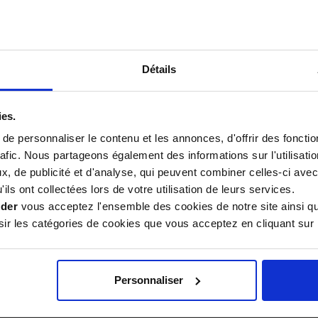
s aux enfants
Détails
us petits et aux jeux
ructure principale en
métal
lente assise au sol tout en
ies.
en toute autonomie par des
e personnaliser le contenu et les annonces, d'offrir des fonctio
50 cm de long, 40 cm de
rafic. Nous partageons également des informations sur l'utilisati
ent étudiées pour
, de publicité et d'analyse, qui peuvent combiner celles-ci avec
ils ont collectées lors de votre utilisation de leurs services.
ider
vous acceptez l'ensemble des cookies de notre site ainsi q
r les catégories de cookies que vous acceptez en cliquant sur 
s les allées gravillonnées, ce
 direction souple et sans
sent une parfaite stabilité
C'est un accessoire ludique,
Personnaliser
s pendant de nombreuses