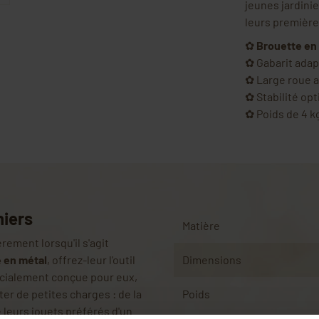
jeunes jardini
leurs première
✿
Brouette en
✿ Gabarit adap
✿ Large roue 
✿ Stabilité op
✿ Poids de 4 k
niers
Matière
rement lorsqu'il s'agit
 en métal
, offrez-leur l'outil
Dimensions
pécialement conçue pour eux,
er de petites charges : de la
Poids
e leurs jouets préférés d'un