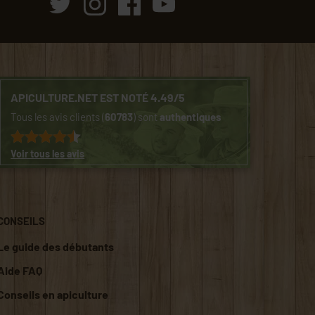
APICULTURE.NET EST NOTÉ 4.49/5
Tous les avis clients (
60783
) sont
authentiques
Voir tous les avis
CONSEILS
Le guide des débutants
Aide FAQ
Conseils en apiculture