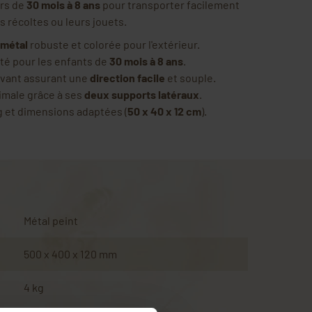
ers de
30 mois à 8 ans
pour transporter facilement
s récoltes ou leurs jouets.
 métal
robuste et colorée pour l'extérieur.
té pour les enfants de
30 mois à 8 ans
.
avant assurant une
direction facile
et souple.
timale grâce à ses
deux supports latéraux
.
g et dimensions adaptées (
50 x 40 x 12 cm
).
Métal peint
500 x 400 x 120 mm
4 kg