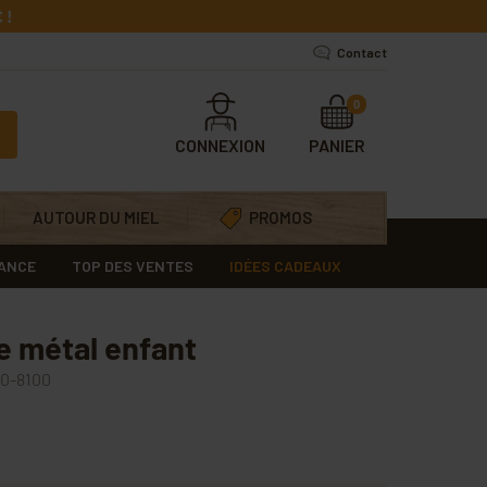
 !
Contact
0
CONNEXION
PANIER
AUTOUR DU MIEL
PROMOS
RANCE
TOP DES VENTES
IDÉES CADEAUX
e métal enfant
0-8100