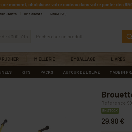
n ce moment, choisissez votre cadeau dans votre panier dès 99€
 débutants
Avis clients
Aide & FAQ
+ de 4000 réfs
U RUCHER
MIELLERIE
EMBALLAGE
LIVRES
NNELS
KITS
PACKS
AUTOUR DE L’OLIVE
MADE IN F
Brouett
Référence
90
EN STOCK
29,90 €