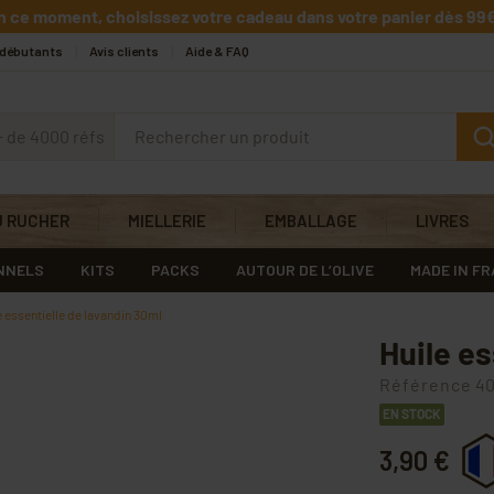
n ce moment, choisissez votre cadeau dans votre panier dès 99€
 débutants
Avis clients
Aide & FAQ
+ de 4000 réfs
U RUCHER
MIELLERIE
EMBALLAGE
LIVRES
NNELS
KITS
PACKS
AUTOUR DE L’OLIVE
MADE IN F
e essentielle de lavandin 30ml
Huile es
Référence
40
EN STOCK
3,90 €