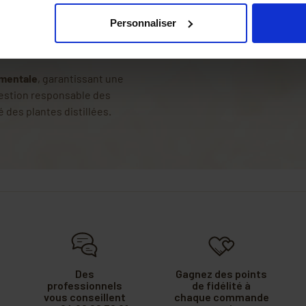
a ferme cultive différentes
e dans le territoire
Personnaliser
ementale
, garantissant une
gestion responsable des
é des plantes distillées.
Des
Gagnez des points
professionnels
de fidélité à
vous conseillent
chaque commande