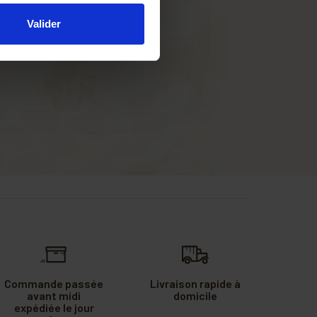
Valider
Commande passée
Livraison rapide à
avant midi
domicile
expédiée le jour