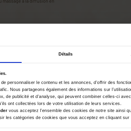
u massage à la diffusion en
it être
diluée dans une huile
ée en massages légers pour
 être diffusée seule ou en
dans le bain ou appliquée
e
relaxante
.
Détails
est recommandé de demander
s adaptés.
ies.
e personnaliser le contenu et les annonces, d'offrir des fonctio
sage ménager
. Elle peut être
rafic. Nous partageons également des informations sur l'utilisati
ttoyage pour parfumer les
, de publicité et d'analyse, qui peuvent combiner celles-ci avec
nde pour parfumer placards et
ils ont collectées lors de votre utilisation de leurs services.
t provençale dans l’intérieur.
ider
vous acceptez l'ensemble des cookies de notre site ainsi q
r les catégories de cookies que vous acceptez en cliquant sur 
e installée depuis 1976 à