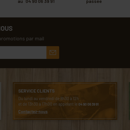
au 04 90 06 39 91
passée
NOUS
promotions par mail
SERVICE CLIENTS
Du lundi au vendredi de 8h30 à 12h
et de 13h30 à 17h00 en appelant le
04 90 06 39 91
Contactez-nous