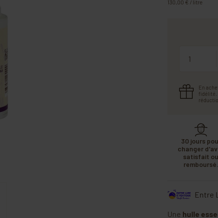
130,00 € / litre
Quantité
En ache
fidélité
réductio
30 jours pou
changer d'avi
satisfait o
remboursé
Entre 
Une
huile esse