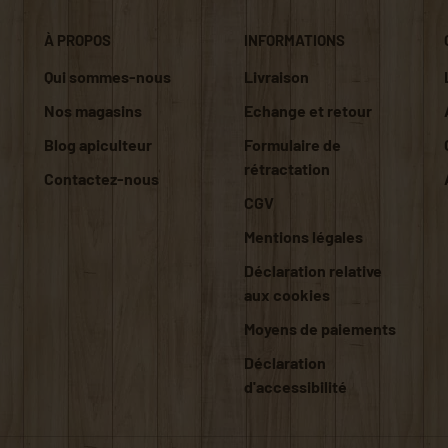
À PROPOS
INFORMATIONS
Qui sommes-nous
Livraison
Nos magasins
Echange et retour
Blog apiculteur
Formulaire de
rétractation
Contactez-nous
CGV
Mentions légales
Déclaration relative
aux cookies
Moyens de paiements
Déclaration
d'accessibilité