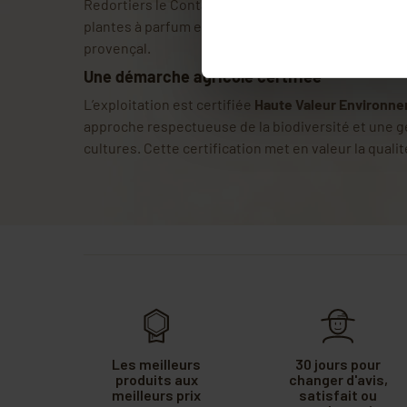
Redortiers le Contadour, entre
Lure et Ventoux
. L
plantes à parfum et développe une production ancré
provençal.
Une démarche agricole certifiée
L’exploitation est certifiée
Haute Valeur Environn
approche respectueuse de la biodiversité et une 
cultures. Cette certification met en valeur la qualit
Les meilleurs
30 jours pour
produits aux
changer d'avis,
meilleurs prix
satisfait ou