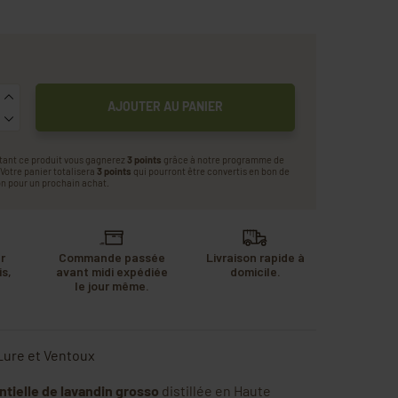
AJOUTER AU PANIER
tant ce produit vous gagnerez
3 points
grâce à notre programme de
. Votre panier totalisera
3 points
qui pourront être convertis en bon de
n pour un prochain achat.
r
Commande passée
Livraison rapide à
s,
avant midi expédiée
domicile.
u
le jour même.
.
Lure et Ventoux
ntielle de lavandin grosso
distillée en Haute