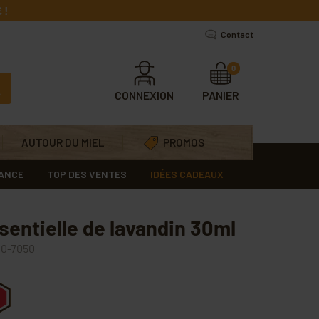
 !
Contact
0
CONNEXION
PANIER
AUTOUR DU MIEL
PROMOS
RANCE
TOP DES VENTES
IDÉES CADEAUX
sentielle de lavandin 30ml
0-7050