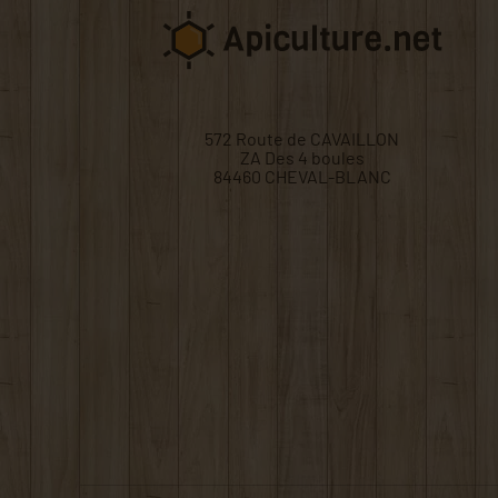
572 Route de CAVAILLON
ZA Des 4 boules
84460 CHEVAL-BLANC