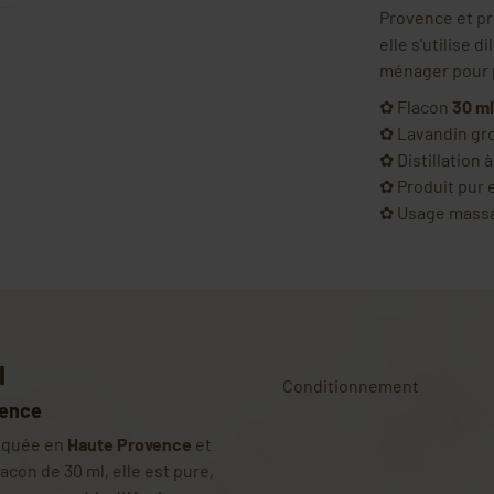
Provence et pr
elle s'utilise 
ménager pour p
✿ Flacon
30 ml
✿ Lavandin gr
✿ Distillation 
✿ Produit pur 
✿ Usage massa
l
Conditionnement
vence
iquée en
Haute Provence
et
acon de 30 ml, elle est pure,