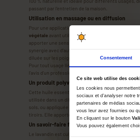
100 % naturelle et idéale pour différents usages, d
passant par l’entretien de la maison.
Utilisation en massage ou en diffusion
Pour une application cutanée, l’huile essentielle do
végétale
avant utilisation. Elle peut être appliqu
apporter une sensation de détente. Elle peut aussi
synergie avec d’autres huiles essentielles, versée 
diluée sur les poignets pour créer une atmosphèr
Consentement
Pour tout usage lié au bien-être ou à la peau, il 
l’avis d’un professionnel afin d’obtenir des conseil
Ce site web utilise des cook
Un produit polyvalent pour la maison
Les cookies nous permettent d
Cette huile essentielle est également adaptée à l’
u
sociaux et d'analyser notre t
utilisée dans un diffuseur, diluée dans l’eau de ne
partenaires de médias sociaux
sols, ou appliquée sur un sachet de fleurs de lava
vous leur avez fournies ou qu'
tiroirs. Elle apporte ainsi une ambiance typiquemen
En cliquant sur le bouton
Val
Un savoir-faire familial en Provence
Vous pouvez également choisi
Le lavandin est cultivé par une exploitation familial