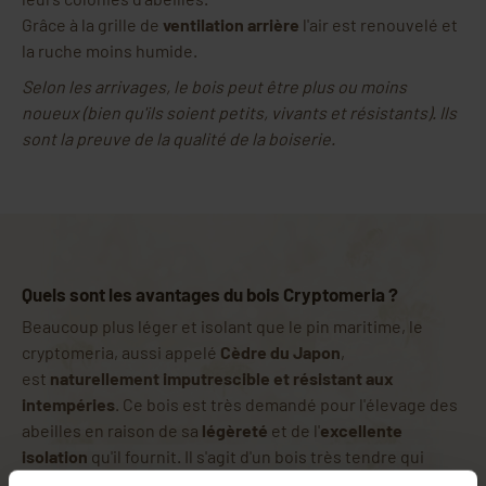
Grâce à la grille de
ventilation arrière
l'air est renouvelé et
la ruche moins humide.
Selon les arrivages, le bois peut être plus ou moins
noueux (bien qu'ils soient petits, vivants et résistants). Ils
sont la preuve de la qualité de la boiserie.
Quels sont les avantages du bois Cryptomeria ?
Beaucoup plus léger et isolant que le pin maritime, le
cryptomeria, aussi appelé
Cèdre du Japon
,
est
naturellement imputrescible et résistant aux
intempéries
. Ce bois est très demandé pour l'élevage des
abeilles en raison de sa
légèreté
et de l'
excellente
isolation
qu'il fournit. Il s'agit d'un bois très tendre qui
nécessite une
protection spéciale
(paraffine, huile de lin,