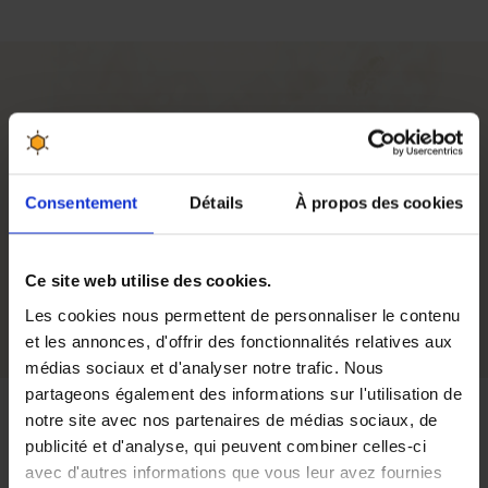
20 guides pour porte d'entrée de ruche
Les guides s'installent autour de la portière afin d'
ouvrir
ou de fermer rapidement la ruche
. Ce
système permanent
Consentement
Détails
À propos des cookies
de glissières
est particulièrement pratique pour les
apiculteurs qui transhument les ruches, mais aussi pour
tous ceux qui souhaitent hiverner facilement les colonies
Ce site web utilise des cookies.
d'abeilles.
Les cookies nous permettent de personnaliser le contenu
et les annonces, d'offrir des fonctionnalités relatives aux
médias sociaux et d'analyser notre trafic. Nous
partageons également des informations sur l'utilisation de
notre site avec nos partenaires de médias sociaux, de
Avis
publicité et d'analyse, qui peuvent combiner celles-ci
avec d'autres informations que vous leur avez fournies