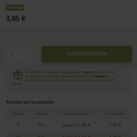
EN STOCK
3,95 €
Quantité
AJOUTER AU PANIER
En achetant ce produit vous gagnerez
3 points
grâce à notre
programme de fidélité. Votre panier totalisera
3 points
qui
pourront être convertis en bon de réduction pour un prochain
achat.
Remise sur la quantité
Quantité
Remise
Vous économisez
Prix unitaire
5
10%
Jusqu'à 1,98 €
3,56 €
10
15%
Jusqu'à 5,93 €
3,36 €