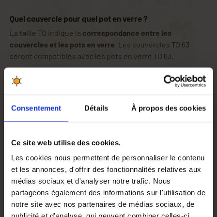
Quel couvercle pour quel pot en verre ?
La taille TO indique la
correspondance entre les
couvercles et les pots en verre
. Les couvercles TO 63
seront compatibles avec les pots en verre TO 63.
Si vous ne connaissez pas cette valeur alors, il suffit de
mesurer le diamètre intérieur de votre couvercle (une
valeur de 63 mm correspond à un TO 63) ou alors de
mesurer le diamètre extérieur (avec filetage) de
Consentement
Détails
À propos des cookies
l'ouverture de votre pot en verre (une valeur de 63 mm
correspond à un TO 63).
Ce site web utilise des cookies.
Taille Couvercle
TO 63
Les cookies nous permettent de personnaliser le contenu
Modèle
Alvéoles / Abeilles
et les annonces, d'offrir des fonctionnalités relatives aux
médias sociaux et d'analyser notre trafic. Nous
partageons également des informations sur l'utilisation de
notre site avec nos partenaires de médias sociaux, de
publicité et d'analyse, qui peuvent combiner celles-ci