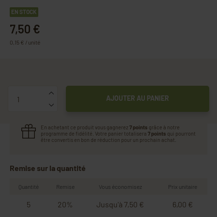
EN STOCK
7,50 €
0,15 € / unité
Quantité
AJOUTER AU PANIER
En achetant ce produit vous gagnerez
7 points
grâce à notre
programme de fidélité. Votre panier totalisera
7 points
qui pourront
être convertis en bon de réduction pour un prochain achat.
Remise sur la quantité
Quantité
Remise
Vous économisez
Prix unitaire
5
20%
Jusqu'à 7,50 €
6,00 €