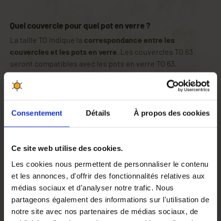
Quel couvercle pour quel pot en verre ?
La taille TO indique la
correspondance entre les
couvercles et les pots en verre
. Les couvercles TO 63
seront compatibles avec les pots en verre TO 63.
Si vous ne connaissez pas cette valeur alors, il suffit de
mesurer le diamètre intérieur de votre couvercle (une
valeur de 63 mm correspond à un TO 63) ou alors de
Consentement
Détails
À propos des cookies
mesurer le diamètre extérieur (avec filetage) de
l'ouverture de votre pot en verre (une valeur de 63 mm
correspond à un TO 63).
Ce site web utilise des cookies.
Taille Couvercle
TO 82
Les cookies nous permettent de personnaliser le contenu
et les annonces, d'offrir des fonctionnalités relatives aux
Modèle
Ruche (fond doré)
médias sociaux et d'analyser notre trafic. Nous
partageons également des informations sur l'utilisation de
notre site avec nos partenaires de médias sociaux, de