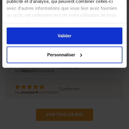
publicité et d'analyse, qui peuvent combiner celles-ci
avec d'autres informations que vous leur avez fournies
ou qu'ils ont collectées lors de votre utilisation de leurs
Avis
services.
En cliquant sur le bouton
Valider
vous acceptez
l'ensemble des cookies de notre site ainsi que ceux de
Valider
nos partenaires. Vous pouvez également choisir les
Parfait
catégories de cookies que vous acceptez en cliquant sur
Par
Thierry P
le 15/08/2025
Personnaliser
le lien
Paramétrer
.
conforme
Par
Thierry D
le 12/08/2025
Conforme
Par
Jocelyne M
le 04/08/2024
VOIR TOUS LES AVIS