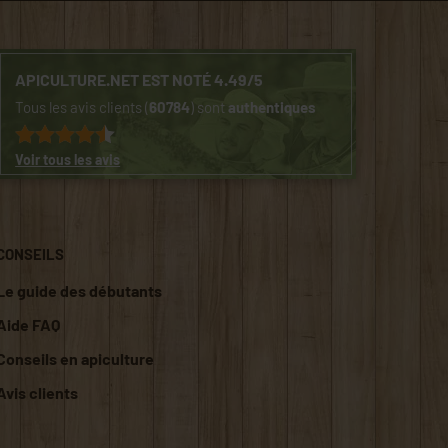
APICULTURE.NET EST NOTÉ 4.49/5
Tous les avis clients (
60784
) sont
authentiques
Voir tous les avis
CONSEILS
Le guide des débutants
Aide FAQ
Conseils en apiculture
Avis clients