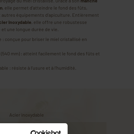
 broyage du miel cristallisé. Grâce à son
manche
m
, elle permet d’atteindre le fond des fûts,
 autres équipements d’apiculture. Entièrement
cier inoxydable
, elle offre une robustesse
 et une longue durée de vie.
 : conçue pour briser le miel cristallisé en
(540 mm) : atteint facilement le fond des fûts et
ble : résiste à l’usure et à l’humidité.
Acier inoxydable
540 mm