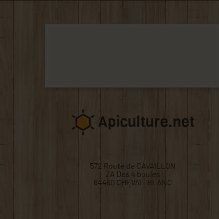
572 Route de CAVAILLON
ZA Des 4 boules
84460 CHEVAL-BLANC