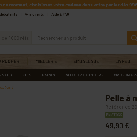
n ce moment, choisissez votre cadeau dans votre panier dès 99€
 débutants
Avis clients
Aide & FAQ
+ de 4000 réfs
U RUCHER
MIELLERIE
EMBALLAGE
LIVRES
NNELS
KITS
PACKS
AUTOUR DE L’OLIVE
MADE IN F
nox Quarti
Pelle à 
Référence
20
EN STOCK
49,90 €