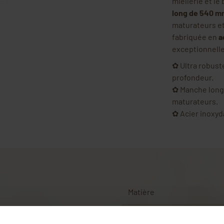
miellerie et le
long de 540 m
maturateurs et
fabriquée en
a
exceptionnelle
✿ Ultra robuste
profondeur.
✿ Manche long 
maturateurs.
✿ Acier inoxyda
Matière
Longueur
r
casser et récupérer le miel