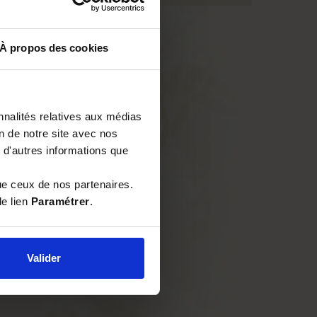
À propos des cookies
nnalités relatives aux médias
on de notre site avec nos
 d'autres informations que
ue ceux de nos partenaires.
le lien
Paramétrer
.
Valider