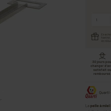
Quantité
En ache
fidélité
de réduc
30 jours pou
changer d'avi
satisfait o
remboursé
Quarti 
La
pelle à miel