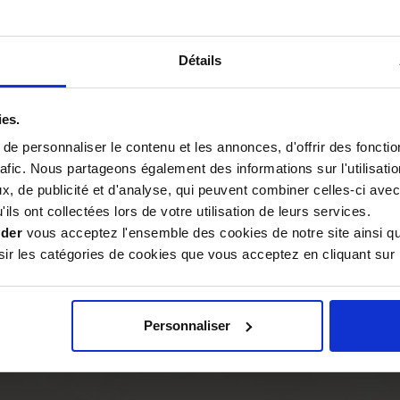
Ce miel, souvent difficile à
à son
manche long de 540
onds, permettant une
Détails
ies.
pelle est très résistante. Son
e personnaliser le contenu et les annonces, d'offrir des fonctio
ée de vie
, même en usage
rafic. Nous partageons également des informations sur l'utilisati
 en matériaux composites,
, de publicité et d'analyse, qui peuvent combiner celles-ci avec
plusieurs années d’utilisation
ils ont collectées lors de votre utilisation de leurs services.
ider
vous acceptez l'ensemble des cookies de notre site ainsi q
r les catégories de cookies que vous acceptez en cliquant sur 
e pour l’
entretien de votre
ristallisé, elle permet de
ipients et équipements
Personnaliser