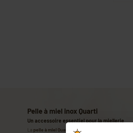
Pelle à miel inox Quarti
Un accessoire essentiel pour la miellerie
La
pelle à miel Quarti
est spécialement conçue pou